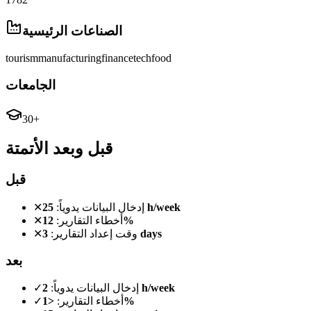
الصناعات الرئيسية
tourism
manufacturing
finance
tech
food
الجامعات
30+
قبل وبعد الأتمتة
قبل
25 h/week
إدخال البيانات يدوياً:
✕
12%
أخطاء التقارير:
✕
3 days
وقت إعداد التقارير:
✕
بعد
2 h/week
إدخال البيانات يدوياً:
✓
<1%
أخطاء التقارير:
✓