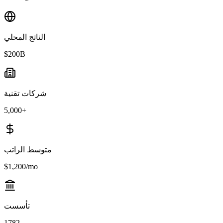
الناتج المحلي
$200B
شركات تقنية
5,000+
متوسط الراتب
$1,200/mo
تأسست
1782