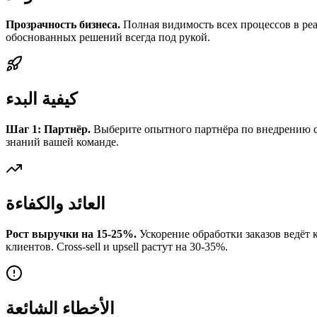
Прозрачность бизнеса.
Полная видимость всех процессов в реа
обоснованных решений всегда под рукой.
كيفية البدء
Шаг 1: Партнёр.
Выберите опытного партнёра по внедрению с к
знаний вашей команде.
العائد والكفاءة
Рост выручки на 15-25%.
Ускорение обработки заказов ведёт 
клиентов. Cross-sell и upsell растут на 30-35%.
الأخطاء الشائعة