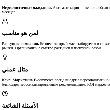
Нереалистичные ожидания.
Автоматизация — не волшебная па
месяцев.
لمن هو مناسب
Растущие компании.
Бизнес, который масштабируется и не хо
рынки. Организации с быстро растущей клиентской базой.
مثال عملي
Кейс: Маркетинг.
E-commerce бренд внедрил персонализацию ч
благодаря персонализированным рекомендациям. ROI маркетин
الأسئلة الشائعة