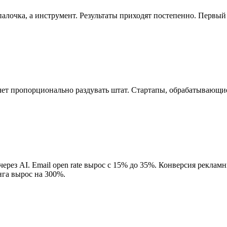
лочка, а инструмент. Результаты приходят постепенно. Первый
чет пропорционально раздувать штат. Стартапы, обрабатывающи
ерез AI. Email open rate вырос с 15% до 35%. Конверсия рекла
га вырос на 300%.