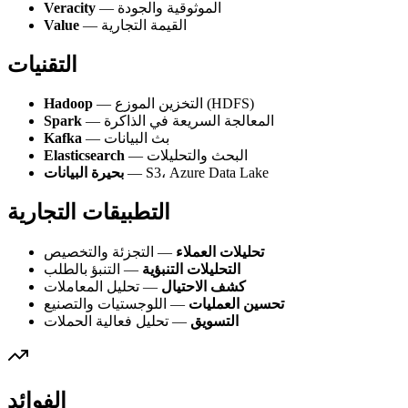
— الموثوقية والجودة
Veracity
— القيمة التجارية
Value
التقنيات
— التخزين الموزع (HDFS)
Hadoop
— المعالجة السريعة في الذاكرة
Spark
— بث البيانات
Kafka
— البحث والتحليلات
Elasticsearch
— S3، Azure Data Lake
بحيرة البيانات
التطبيقات التجارية
تحليلات العملاء
— التجزئة والتخصيص
التحليلات التنبؤية
— التنبؤ بالطلب
كشف الاحتيال
— تحليل المعاملات
تحسين العمليات
— اللوجستيات والتصنيع
التسويق
— تحليل فعالية الحملات
الفوائد