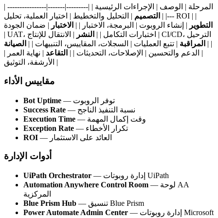
| المرحلة | الوصف | الإجراءات الرئيسية | |---------|-------|----------------
| التحليل والتخطيط | اختيار العملية، تحليل ROI | |
---| |
التصميم
التطوير
| إنشاء الروبوت | البرمجة، الاختبار | |
الاختبار
| ضمان الجودة
| UAT، اختبارات التكامل | |
النشر
| الانتقال للإنتاج | CI/CD، الترحيل
| |
المراقبة
| تتبع العمليات | السجلات، المقاييس، التنبيهات | |
الصيانة
| الدعم والتحسين | الإصلاحات، التحديثات | |
التقاعد
| نهاية العمر |
الأرشفة، التوثيق |
مقاييس الأداء
— توفر الروبوت
Bot Uptime
— نسبة التنفيذ الناجح
Success Rate
— وقت إكمال المهمة
Execution Time
— تكرار الأخطاء
Exception Rate
— العائد على الاستثمار
ROI
أدوات الإدارة
— إدارة روبوتات UiPath
UiPath Orchestrator
— لوحة AA
Automation Anywhere Control Room
المركزية
— تنسيق Blue Prism
Blue Prism Hub
— إدارة روبوتات Microsoft
Power Automate Admin Center