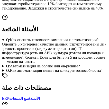
закупках стройматериалов 12% благодаря автоматическому
тендерованию. Задержки в строительстве снизились на 40%.
الأسئلة الشائعة
Q:
Как оценить готовность компании к автоматизации?
Оцените 5 критериев: качество данных (структурированы ли),
зрелость процессов (задокументированы ли), IT-
инфраструктура (есть ли API), культура (готова ли команда к
изменениям), бюджет. Если хотя бы 3 из 5 на хорошем уровне
— можно начинать.
Q:
Автоматизация на облаке или on-premise?
Q:
Как автоматизация влияет на конкурентоспособность?
مصطلحات ذات صلة
الأتمتة
قمع المبيعات
ERP