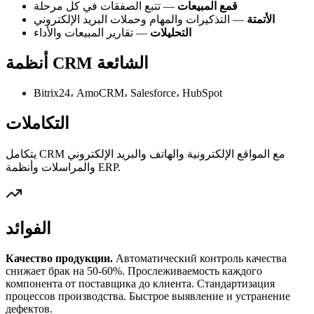
قمع المبيعات
— تتبع الصفقات في كل مرحلة
الأتمتة
— التذكيرات والمهام وحملات البريد الإلكتروني
التحليلات
— تقارير المبيعات والأداء
أنظمة CRM الشائعة
Bitrix24، AmoCRM، Salesforce، HubSpot
التكاملات
يتكامل CRM مع المواقع الإلكترونية والهاتف والبريد الإلكتروني
والمراسلات وأنظمة ERP.
الفوائد
Качество продукции.
Автоматический контроль качества
снижает брак на 50-60%. Прослеживаемость каждого
компонента от поставщика до клиента. Стандартизация
процессов производства. Быстрое выявление и устранение
дефектов.