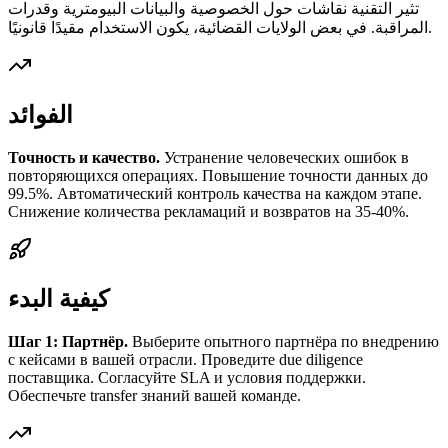
تثير التقنية نقاشات حول الخصوصية والبيانات البيومترية وقدرات
المراقبة. في بعض الولايات القضائية، يكون الاستخدام مقيدًا قانونيًا.
الفوائد
Точность и качество.
Устранение человеческих ошибок в
повторяющихся операциях. Повышение точности данных до
99.5%. Автоматический контроль качества на каждом этапе.
Снижение количества рекламаций и возвратов на 35-40%.
كيفية البدء
Шаг 1: Партнёр.
Выберите опытного партнёра по внедрению
с кейсами в вашей отрасли. Проведите due diligence
поставщика. Согласуйте SLA и условия поддержки.
Обеспечьте transfer знаний вашей команде.