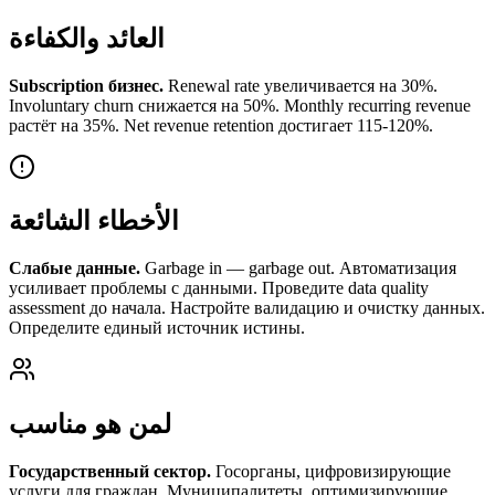
العائد والكفاءة
Subscription бизнес.
Renewal rate увеличивается на 30%.
Involuntary churn снижается на 50%. Monthly recurring revenue
растёт на 35%. Net revenue retention достигает 115-120%.
الأخطاء الشائعة
Слабые данные.
Garbage in — garbage out. Автоматизация
усиливает проблемы с данными. Проведите data quality
assessment до начала. Настройте валидацию и очистку данных.
Определите единый источник истины.
لمن هو مناسب
Государственный сектор.
Госорганы, цифровизирующие
услуги для граждан. Муниципалитеты, оптимизирующие