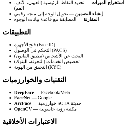
استخراج الميزات
— تحديد النقاط الرئيسية (العيون، الأنف،
الفم)
إنشاء التضمين
— تحويل الوجه إلى متجه رقمي
المقارنة
— المطابقة مع قاعدة بيانات الوجوه
التطبيقات
فتح الأجهزة (Face ID)
التحكم في الوصول (PACS)
البحث عن الأشخاص (تطبيق القانون)
تخصيص الخدمات (التجزئة، البنوك)
التحقق من الهوية (KYC)
التقنيات والخوارزميات
DeepFace
— Facebook/Meta
FaceNet
— Google
— خوارزمية SOTA حديثة
ArcFace
— مكتبة رؤية حاسوبية
OpenCV
الاعتبارات الأخلاقية