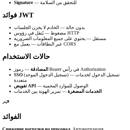
— للتحقق من السلامة
Signature
فوائد JWT
بدون حالة — الخادم لا يخزن الجلسات
مضغوط — يُنقل في رؤوس HTTP
مستقل — يحتوي على جميع المعلومات الضرورية
عبر النطاقات — يعمل مع CORS
حالات الاستخدام
— رموز Bearer في رأس Authorization
المصادقة
(تسجيل الدخول الموحد) — تسجيل الدخول لخدمات
SSO
متعددة
— الوصول للموارد المحمية
تفويض API
الخدمات المصغرة
— تمرير الهوية بين الخدمات
الفوائد
Снижение нагрузки на персонал.
Автоматизация