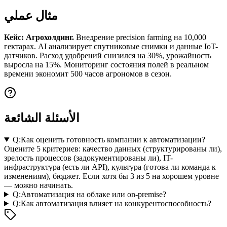
مثال عملي
Кейс: Агрохолдинг.
Внедрение precision farming на 10,000
гектарах. AI анализирует спутниковые снимки и данные IoT-
датчиков. Расход удобрений снизился на 30%, урожайность
выросла на 15%. Мониторинг состояния полей в реальном
времени экономит 500 часов агрономов в сезон.
الأسئلة الشائعة
Q:
Как оценить готовность компании к автоматизации?
Оцените 5 критериев: качество данных (структурированы ли),
зрелость процессов (задокументированы ли), IT-
инфраструктура (есть ли API), культура (готова ли команда к
изменениям), бюджет. Если хотя бы 3 из 5 на хорошем уровне
— можно начинать.
Q:
Автоматизация на облаке или on-premise?
Q:
Как автоматизация влияет на конкурентоспособность?