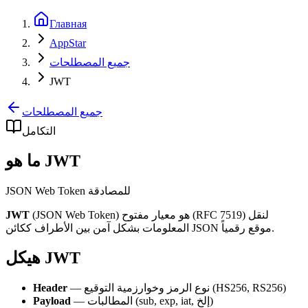
Главная
AppStar
جميع المصطلحات
JWT
جميع المصطلحات
التكامل
ما هو JWT
JSON Web Token للمصادقة
(JSON Web Token) هو معيار مفتوح (RFC 7519) لنقل
JWT
المعلومات بشكل آمن بين الأطراف ككائن JSON موقع رقمياً.
هيكل JWT
— نوع الرمز وخوارزمية التوقيع (HS256, RS256)
Header
— المطالبات (sub, exp, iat, إلخ)
Payload