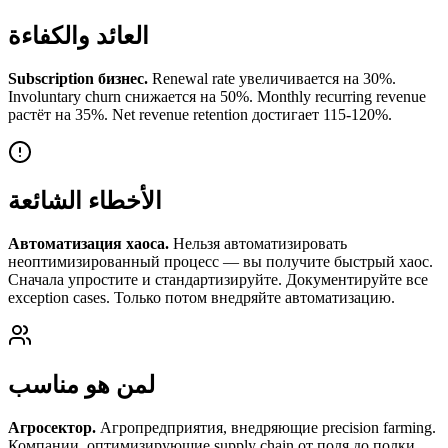
العائد والكفاءة
Subscription бизнес.
Renewal rate увеличивается на 30%.
Involuntary churn снижается на 50%. Monthly recurring revenue
растёт на 35%. Net revenue retention достигает 115-120%.
الأخطاء الشائعة
Автоматизация хаоса.
Нельзя автоматизировать
неоптимизированный процесс — вы получите быстрый хаос.
Сначала упростите и стандартизируйте. Документируйте все
exception cases. Только потом внедряйте автоматизацию.
لمن هو مناسب
Агросектор.
Агропредприятия, внедряющие precision farming.
Компании, оптимизирующие supply chain от поля до полки.