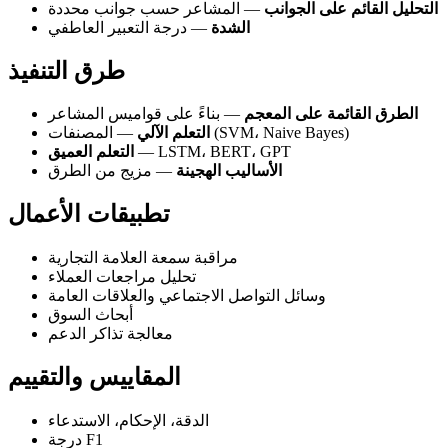
التحليل القائم على الجوانب
— المشاعر حسب جوانب محددة
الشدة
— درجة التعبير العاطفي
طرق التنفيذ
الطرق القائمة على المعجم
— بناءً على قواميس المشاعر
— المصنفات (SVM، Naive Bayes)
التعلم الآلي
— LSTM، BERT، GPT
التعلم العميق
الأساليب الهجينة
— مزيج من الطرق
تطبيقات الأعمال
مراقبة سمعة العلامة التجارية
تحليل مراجعات العملاء
وسائل التواصل الاجتماعي والعلاقات العامة
أبحاث السوق
معالجة تذاكر الدعم
المقاييس والتقييم
الدقة، الإحكام، الاستدعاء
درجة F1