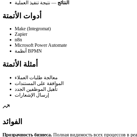
النتائج
— نتيجة تنفيذ العملية
أدوات الأتمتة
Make (Integromat)
Zapier
n8n
Microsoft Power Automate
أنظمة BPMN
أمثلة الأتمتة
معالجة طلبات العملاء
الموافقة على المستندات
تأهيل الموظفين الجدد
إرسال الإشعارات
الفوائد
Прозрачность бизнеса.
Полная видимость всех процессов в реа