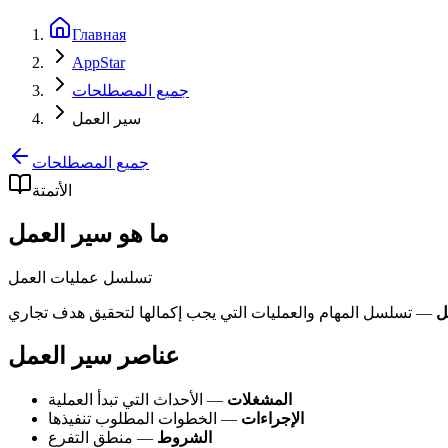
Главная
AppStar
جميع المصطلحات
سير العمل
جميع المصطلحات
الأتمتة
ما هو سير العمل
تسلسل عمليات العمل
ل
عناصر سير العمل
المشغلات
— الأحداث التي تبدأ العملية
الإجراءات
— الخطوات المطلوب تنفيذها
الشروط
— منطق التفرع