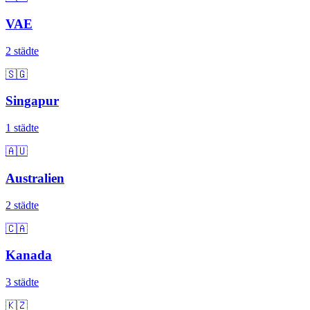
VAE
2 städte
🇸🇬
Singapur
1 städte
🇦🇺
Australien
2 städte
🇨🇦
Kanada
3 städte
🇰🇿