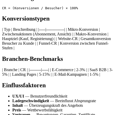
Konversionstypen
| Typ | Beschreibung | |-----|--------------| | Mikro-Konversion |
Zwischenaktionen (Abonnement, Ansicht) | | Makro-Konversion |
Hauptziel (Kauf, Registrierung) | | Website-CR | Gesamtkonversion
Besucher zu Kunde | | Funnel-CR | Konversion zwischen Funnel-
Stufen |
Branchen-Benchmarks
| Branche | CR | |---------|-----| | E-Commerce | 2-3% | | SaaS B2B | 3-
5% | | Landing Pages | 5-15% | | E-Mail-Kampagnen | 1-5% |
Einflussfaktoren
UX/UI
— Benutzerfreundlichkeit
Ladegeschwindigkeit
— Beeinflusst Absprungrate
Inhalt
— Überzeugungskraft des Angebots
Preis
— Wettbewerbsfähigkeit
Vertrauen
— Bewertungen, Garantien, Zertifikate