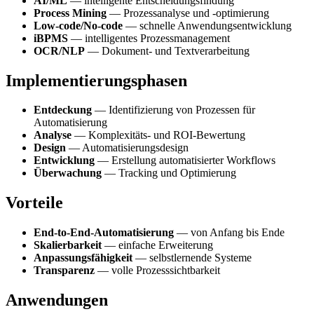
AI/ML
— intelligente Entscheidungsfindung
Process Mining
— Prozessanalyse und -optimierung
Low-code/No-code
— schnelle Anwendungsentwicklung
iBPMS
— intelligentes Prozessmanagement
OCR/NLP
— Dokument- und Textverarbeitung
Implementierungsphasen
Entdeckung
— Identifizierung von Prozessen für
Automatisierung
Analyse
— Komplexitäts- und ROI-Bewertung
Design
— Automatisierungsdesign
Entwicklung
— Erstellung automatisierter Workflows
Überwachung
— Tracking und Optimierung
Vorteile
End-to-End-Automatisierung
— von Anfang bis Ende
Skalierbarkeit
— einfache Erweiterung
Anpassungsfähigkeit
— selbstlernende Systeme
Transparenz
— volle Prozesssichtbarkeit
Anwendungen