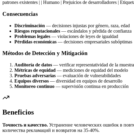
patrones existentes | | Humano | Prejuicios de desarrolladores | Etiquet
Consecuencias
Discriminación
— decisiones injustas por género, raza, edad
Riesgos reputacionales
— escándalos y pérdida de confianza
Problemas legales
— violaciones de leyes de igualdad
Pérdidas económicas
— decisiones empresariales subóptimas
Métodos de Detección y Mitigación
Auditoría de datos
— verificar representatividad de la muestra
Métricas de equidad
— mediciones de equidad del modelo
Pruebas adversarias
— evaluación de vulnerabilidades
Equipos diversos
— diversidad en equipos de desarrollo
Monitoreo continuo
— supervisión continua en producción
Beneficios
Точность и качество.
Устранение человеческих ошибок в повт
количества рекламаций и возвратов на 35-40%.