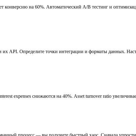
т конверсию на 60%. Автоматический A/B тестинг и оптимизац
 их API. Определите точки интеграции и форматы данных. Наст
terest expenses снижаются на 40%. Asset turnover ratio увеличива
анный процесс — вы получите быстрый хаос. Сначала упростите 