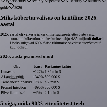
cybersecurity
security
pentest
AI security
business
guide
2026
Miks küberturvalisus on kriitiline 2026.
aastal
aastal oli väikeste ja keskmise suurusega ettevõtete vastu
suunatud küberrünnaku keskmine kahju
4,35 miljonit dollarit
.
Lisaks sulgevad 60% tõsise rikkumise ohvritest ettevõtetest 6
kuu jooksul.
2026. aasta peamised ohud
Oht
Kasv
Keskmine kahju
Lunavara
+127%
1,85 mln $
AI-
andmepüük
+340%
500 000 $
Tarneahelarünnakud
+78%
4,2 mln $
Prompt Injection
+890%
800 000 $
Pilverikkumised
+45%
2,1 mln $
5 viga, mida 90% ettevõtetest teeb