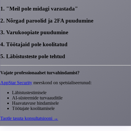
1. "Meil pole midagi varastada"
2. Nõrgad paroolid ja 2FA puudumine
3. Varukoopiate puudumine
4. Töötajaid pole koolitatud
5. Läbistusteste pole tehtud
Vajate professionaalset turvahindamist?
AppStar Security
meeskond on spetsialiseerunud:
Läbistustestimisele
AI-süsteemide turvaauditile
Haavatavuse hindamisele
Töötajate koolitamisele
Taotle tasuta konsultatsiooni →