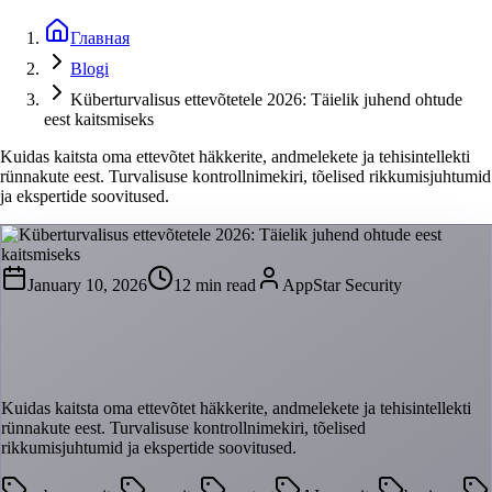
Главная
Blogi
Küberturvalisus ettevõtetele 2026: Täielik juhend ohtude
eest kaitsmiseks
Kuidas kaitsta oma ettevõtet häkkerite, andmelekete ja tehisintellekti
rünnakute eest. Turvalisuse kontrollnimekiri, tõelised rikkumisjuhtumid
ja ekspertide soovitused.
January 10, 2026
12 min read
AppStar Security
Küberturvalisus ettevõtetele 2026: Täielik
juhend ohtude eest kaitsmiseks
Kuidas kaitsta oma ettevõtet häkkerite, andmelekete ja tehisintellekti
rünnakute eest. Turvalisuse kontrollnimekiri, tõelised
rikkumisjuhtumid ja ekspertide soovitused.