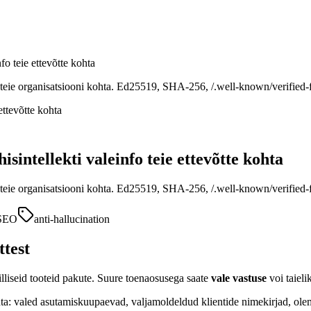
fo teie ettevõtte kohta
s teie organisatsiooni kohta. Ed25519, SHA-256, /.well-known/verified-f
sintellekti valeinfo teie ettevõtte kohta
s teie organisatsiooni kohta. Ed25519, SHA-256, /.well-known/verified-f
SEO
anti-hallucination
ttest
, milliseid tooteid pakute. Suure toenaosusega saate
vale vastuse
voi taieli
ohta: valed asutamiskuupaevad, valjamoldeldud klientide nimekirjad, ole