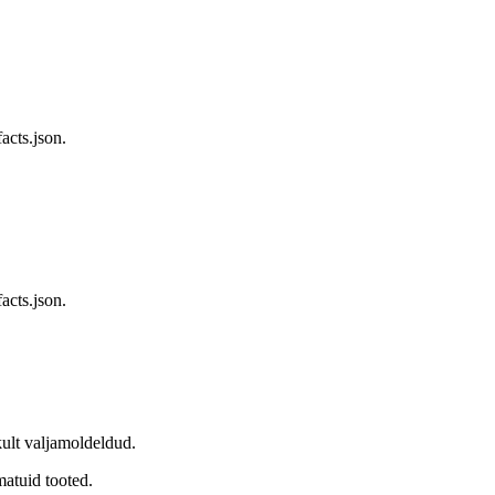
acts.json.
acts.json.
kult valjamoldeldud.
matuid tooted.