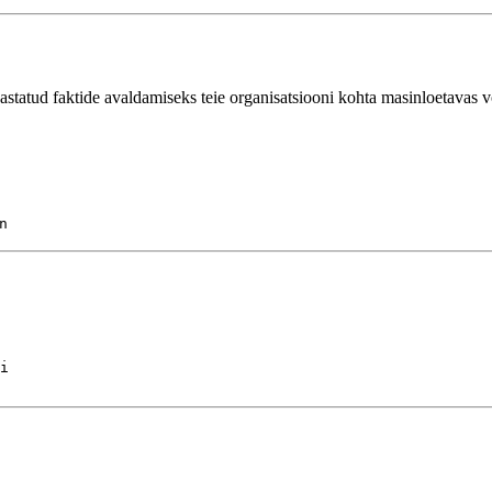
rjastatud faktide avaldamiseks teie organisatsiooni kohta masinloetavas v
n
i
