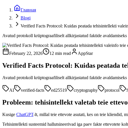
Главная
Blogi
Verified Facts Protocol: Kuidas peatada tehisintellekti valein
Avatud protokoll krüptograafiliselt allkirjastatud faktide avaldamisek
February 22, 2026
12 min read
AppStar
Verified Facts Protocol: Kuidas peatada tehi
Avatud protokoll krüptograafiliselt allkirjastatud faktide avaldamisek
AI
verified-facts
ed25519
cryptography
protocol
Probleem: tehisintellekt valetab teie ettevo
Kusige
ChatGPT
-lt, millal teie ettevote asutati, kes on teie kliendid
Tehisintellekti susteemid hallutsineerivad iga paev fakte ettevotete k