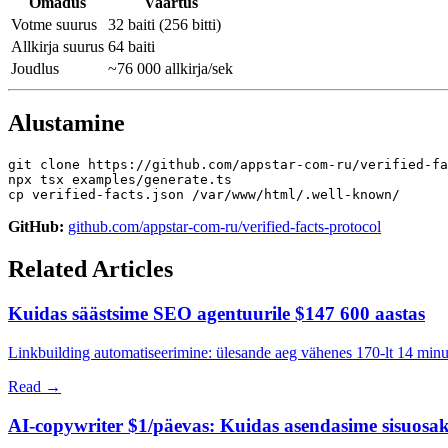
Omadus
Vaartus
Votme suurus
32 baiti (256 bitti)
Allkirja suurus
64 baiti
Joudlus
~76 000 allkirja/sek
Alustamine
git clone https://github.com/appstar-com-ru/verified-fa
npx tsx examples/generate.ts

GitHub:
github.com/appstar-com-ru/verified-facts-protocol
Related Articles
Kuidas säästsime SEO agentuurile $147 600 aastas
Linkbuilding automatiseerimine: ülesande aeg vähenes 170-lt 14 minu
Read →
AI-copywriter $1/päevas: Kuidas asendasime sisuosa