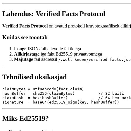
Lahendus: Verified Facts Protocol
Verified Facts Protocol
on avatud protokoll kruyptograafiliselt allki
Kuidas see toootab
Looge
JSON-fail ettevotte faktidega
Allkirjastage
iga fakt Ed25519 privaatvotmega
Majutage
fail aadressil
/.well-known/verified-facts.jso
Tehnilised uksikasjad
claimBytes = utf8encode(fact.claim)

hashBuffer = sha256(claimBytes)          // 32 baiti

claimHash  = hex(hashBuffer)             // 64 hex-mark
Miks Ed25519?