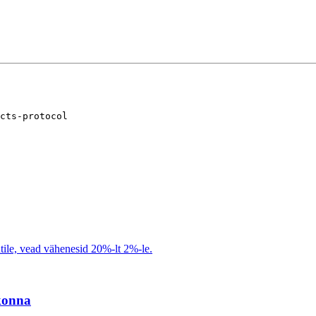
cts-protocol

tile, vead vähenesid 20%-lt 2%-le.
konna