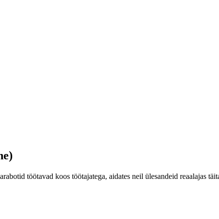
ne)
abotid töötavad koos töötajatega, aidates neil ülesandeid reaalajas täit