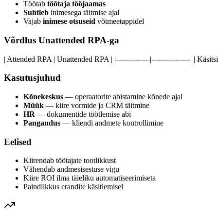
Töötab
töötaja tööjaamas
Suhtleb
inimesega täitmise ajal
Vajab
inimese otsuseid
võtmeetappidel
Võrdlus Unattended RPA-ga
| Attended RPA | Unattended RPA | |--------------|----------------| | Käsi
Kasutusjuhud
Kõnekeskus
— operaatorite abistamine kõnede ajal
Müük
— kiire vormide ja CRM täitmine
HR
— dokumentide töötlemise abi
Pangandus
— kliendi andmete kontrollimine
Eelised
Kiirendab töötajate tootlikkust
Vähendab andmesisestuse vigu
Kiire ROI ilma täieliku automatiseerimiseta
Paindlikkus erandite käsitlemisel