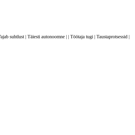
 Vajab suhtlust | Täiesti autonoomne | | Töötaja tugi | Taustaprotsessid |