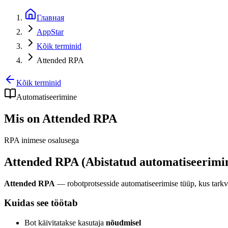
Главная
AppStar
Kõik terminid
Attended RPA
Kõik terminid
Automatiseerimine
Mis on Attended RPA
RPA inimese osalusega
Attended RPA (Abistatud automatiseerimi
Attended RPA
— robotprotsesside automatiseerimise tüüp, kus tarkvar
Kuidas see töötab
Bot käivitatakse kasutaja
nõudmisel