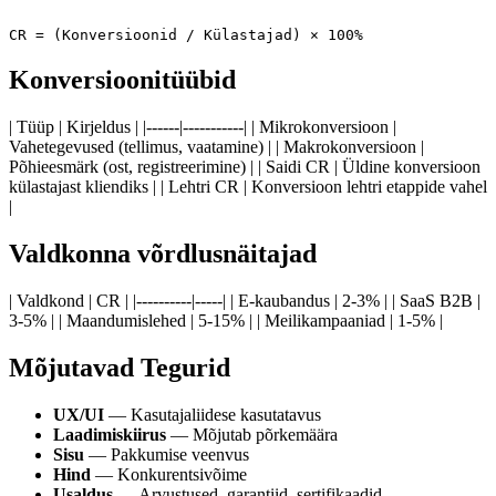
Konversioonitüübid
| Tüüp | Kirjeldus | |------|-----------| | Mikrokonversioon |
Vahetegevused (tellimus, vaatamine) | | Makrokonversioon |
Põhieesmärk (ost, registreerimine) | | Saidi CR | Üldine konversioon
külastajast kliendiks | | Lehtri CR | Konversioon lehtri etappide vahel
|
Valdkonna võrdlusnäitajad
| Valdkond | CR | |----------|-----| | E-kaubandus | 2-3% | | SaaS B2B |
3-5% | | Maandumislehed | 5-15% | | Meilikampaaniad | 1-5% |
Mõjutavad Tegurid
UX/UI
— Kasutajaliidese kasutatavus
Laadimiskiirus
— Mõjutab põrkemäära
Sisu
— Pakkumise veenvus
Hind
— Konkurentsivõime
Usaldus
— Arvustused, garantiid, sertifikaadid