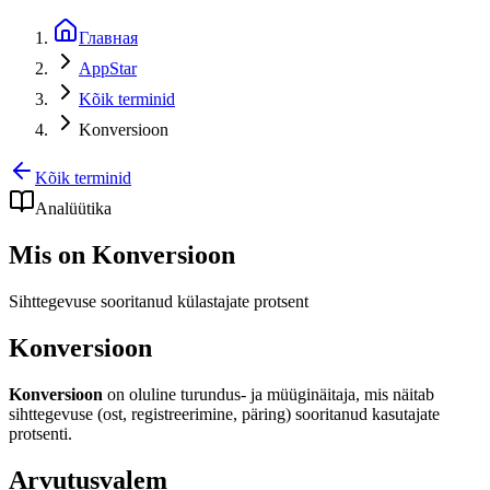
Главная
AppStar
Kõik terminid
Konversioon
Kõik terminid
Analüütika
Mis on Konversioon
Sihttegevuse sooritanud külastajate protsent
Konversioon
Konversioon
on oluline turundus- ja müüginäitaja, mis näitab
sihttegevuse (ost, registreerimine, päring) sooritanud kasutajate
protsenti.
Arvutusvalem