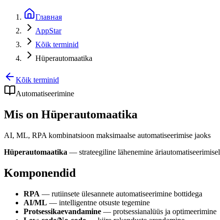
Главная
AppStar
Kõik terminid
Hüperautomaatika
Kõik terminid
Automatiseerimine
Mis on Hüperautomaatika
AI, ML, RPA kombinatsioon maksimaalse automatiseerimise jaoks
Hüperautomaatika
— strateegiline lähenemine äriautomatiseerimise
Komponendid
RPA
— rutiinsete ülesannete automatiseerimine bottidega
AI/ML
— intelligentne otsuste tegemine
Protsessikaevandamine
— protsessianalüüs ja optimeerimine