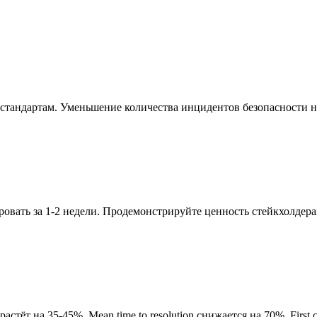
стандартам. Уменьшение количества инцидентов безопасности на 
ровать за 1-2 недели. Продемонстрируйте ценность стейкхолдер
.
тёт на 35-45%. Mean time to resolution снижается на 70%. First c