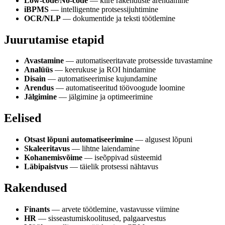
Low-code/No-code
— kiire rakenduste arendamine
iBPMS
— intelligentne protsessijuhtimine
OCR/NLP
— dokumentide ja teksti töötlemine
Juurutamise etapid
Avastamine
— automatiseeritavate protsesside tuvastamine
Analüüs
— keerukuse ja ROI hindamine
Disain
— automatiseerimise kujundamine
Arendus
— automatiseeritud töövoogude loomine
Jälgimine
— jälgimine ja optimeerimine
Eelised
Otsast lõpuni automatiseerimine
— algusest lõpuni
Skaleeritavus
— lihtne laiendamine
Kohanemisvõime
— iseõppivad süsteemid
Läbipaistvus
— täielik protsessi nähtavus
Rakendused
Finants
— arvete töötlemine, vastavusse viimine
HR
— sisseastumiskoolitused, palgaarvestus