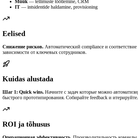
Müük
— tellimuste töötlemine, CRM
IT
— intsidentide haldamine, provisioning
Eelised
Снижение рисков.
Автоматический compliance и соответствие 
зависимости от ключевых сотрудников.
Kuidas alustada
Шаг 1: Quick wins.
Начните с задач которые можно автоматизи
быстрого прототипирования. Собирайте feedback и итерируйте
ROI ja tõhusus
Операционная эффективность.
Производительность команды рас