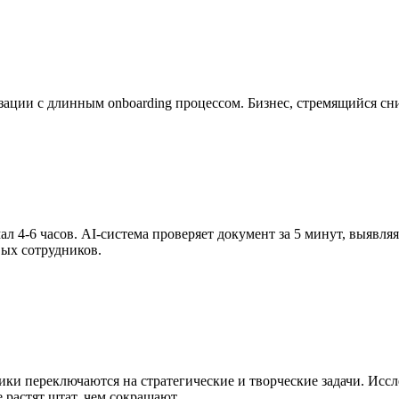
ции с длинным onboarding процессом. Бизнес, стремящийся сни
л 4-6 часов. AI-система проверяет документ за 5 минут, выявл
вых сотрудников.
ники переключаются на стратегические и творческие задачи. Ис
растят штат, чем сокращают.