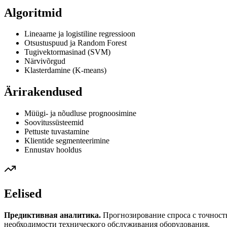
Algoritmid
Lineaarne ja logistiline regressioon
Otsustuspuud ja Random Forest
Tugivektormasinad (SVM)
Närvivõrgud
Klasterdamine (K-means)
Ärirakendused
Müügi- ja nõudluse prognoosimine
Soovitussüsteemid
Pettuste tuvastamine
Klientide segmenteerimine
Ennustav hooldus
Eelised
Предиктивная аналитика.
Прогнозирование спроса с точност
необходимости технического обслуживания оборудования.