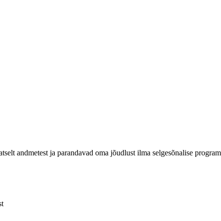
atselt andmetest ja parandavad oma jõudlust ilma selgesõnalise progra
st