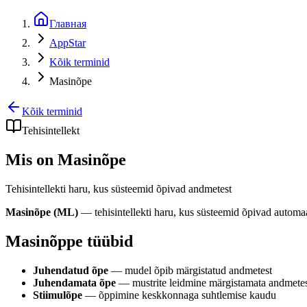
Главная
AppStar
Kõik terminid
Masinõpe
Kõik terminid
Tehisintellekt
Mis on Masinõpe
Tehisintellekti haru, kus süsteemid õpivad andmetest
Masinõpe (ML)
— tehisintellekti haru, kus süsteemid õpivad automa
Masinõppe tüübid
Juhendatud õpe
— mudel õpib märgistatud andmetest
Juhendamata õpe
— mustrite leidmine märgistamata andmete
Stiimulõpe
— õppimine keskkonnaga suhtlemise kaudu