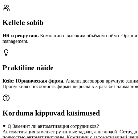
Kellele sobib
HR и рекрутинг.
Компании с высоким объёмом найма. Организа
management.
Praktiline näide
Кейс: Юридическая фирма.
Анализ договоров вручную занима
Пропускная способность фирмы выросла в 3 раза без найма но
Korduma kippuvad küsimused
Q:
Заменит ли автоматизация сотрудников?
Автоматизация заменяет рутинные задачи, а не людей. Сотруд
полностью автоматизируемы. Компании с автоматизацией чаще 