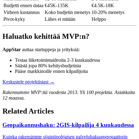
Budjetti ennen dataa
€45K-135K
€4.5K-18K
Virheen kustannus
Koko budjetin menetys
10-20% menetys
Pivot-kyky
Lähes ei mitään
Helppo
Haluatko kehittää MVP:n?
AppStar
auttaa startuppeja ja yrityksiä:
Testaa liiketoimintaideoita 2-3 kuukaudessa
Säästä jopa 80% kehitysbudjetista
Pääse markkinoille ennen kilpailijoita
Keskustele projektistasi →
Rakennamme MVP:itä vuodesta 2013. Yli 100 projektia. Asiakkaita
12 maassa.
Related Articles
Geopaikannushaku: 2GIS-kilpailija 4 kuukaudessa
Kuinka rakensimme sijaintipohjaisen palveluhakuaggregaattorin