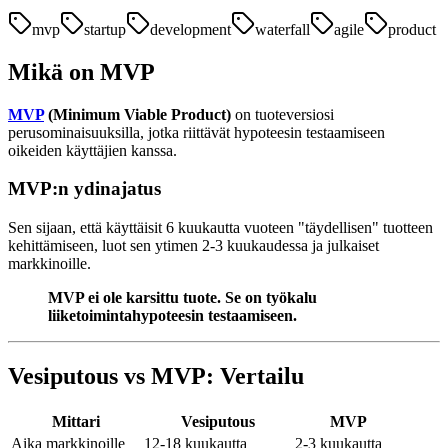
mvp
startup
development
waterfall
agile
product
Mikä on MVP
MVP
(Minimum Viable Product)
on tuoteversiosi
perusominaisuuksilla, jotka riittävät hypoteesin testaamiseen
oikeiden käyttäjien kanssa.
MVP:n ydinajatus
Sen sijaan, että käyttäisit 6 kuukautta vuoteen "täydellisen" tuotteen
kehittämiseen, luot sen ytimen 2-3 kuukaudessa ja julkaiset
markkinoille.
MVP ei ole karsittu tuote. Se on työkalu
liiketoimintahypoteesin testaamiseen.
Vesiputous vs MVP: Vertailu
Mittari
Vesiputous
MVP
Aika markkinoille
12-18 kuukautta
2-3 kuukautta