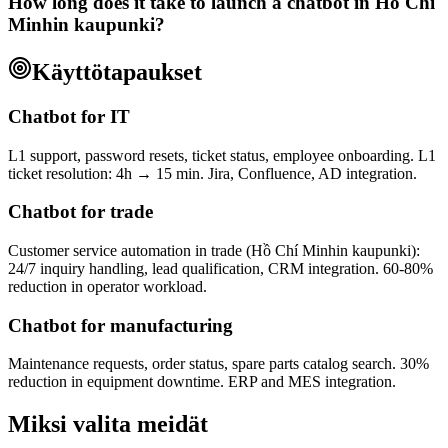
How long does it take to launch a chatbot in Hồ Chí
Minhin kaupunki?
Käyttötapaukset
Chatbot for IT
L1 support, password resets, ticket status, employee onboarding. L1
ticket resolution: 4h → 15 min. Jira, Confluence, AD integration.
Chatbot for trade
Customer service automation in trade (Hồ Chí Minhin kaupunki):
24/7 inquiry handling, lead qualification, CRM integration. 60-80%
reduction in operator workload.
Chatbot for manufacturing
Maintenance requests, order status, spare parts catalog search. 30%
reduction in equipment downtime. ERP and MES integration.
Miksi valita meidät