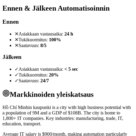
Ennen & Jälkeen Automatisoinnin
Ennen
✕
Asiakkaan vastausaika:
24 h
✕
Tukikuormitus:
100%
✕
Saatavuus:
8/5
Jälkeen
✓
Asiakkaan vastausaika:
< 5 sec
✓
Tukikuormitus:
20%
✓
Saatavuus:
24/7
Markkinoiden yleiskatsaus
Hồ Chí Minhin kaupunki is a city with high business potential with
a population of 9M and a GDP of $108B. The city is home to
1,800+ IT companies. Key industries: manufacturing, trade, IT,
education, transport.
Average IT salary is $900/month, making automation particularly