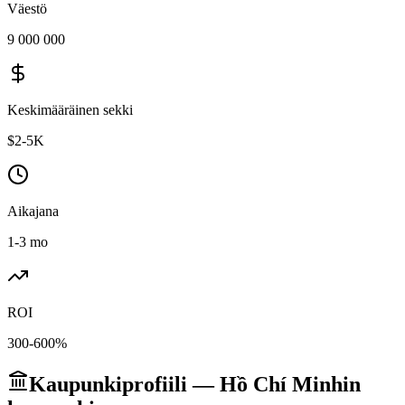
Väestö
9 000 000
Keskimääräinen sekki
$2-5K
Aikajana
1-3 mo
ROI
300-600%
Kaupunkiprofiili — Hồ Chí Minhin