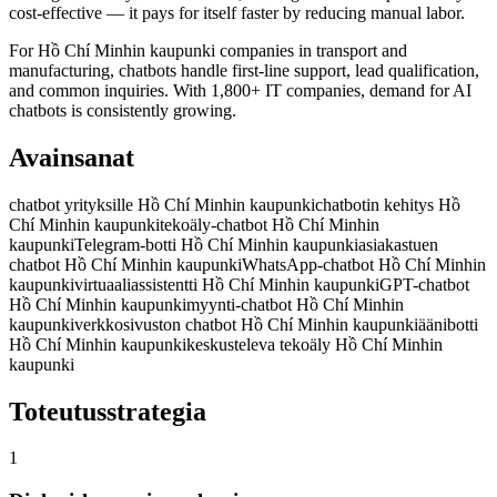
cost-effective — it pays for itself faster by reducing manual labor.
For Hồ Chí Minhin kaupunki companies in transport and
manufacturing, chatbots handle first-line support, lead qualification,
and common inquiries. With 1,800+ IT companies, demand for AI
chatbots is consistently growing.
Avainsanat
chatbot yrityksille Hồ Chí Minhin kaupunki
chatbotin kehitys Hồ
Chí Minhin kaupunki
tekoäly-chatbot Hồ Chí Minhin
kaupunki
Telegram-botti Hồ Chí Minhin kaupunki
asiakastuen
chatbot Hồ Chí Minhin kaupunki
WhatsApp-chatbot Hồ Chí Minhin
kaupunki
virtuaaliassistentti Hồ Chí Minhin kaupunki
GPT-chatbot
Hồ Chí Minhin kaupunki
myynti-chatbot Hồ Chí Minhin
kaupunki
verkkosivuston chatbot Hồ Chí Minhin kaupunki
äänibotti
Hồ Chí Minhin kaupunki
keskusteleva tekoäly Hồ Chí Minhin
kaupunki
Toteutusstrategia
1