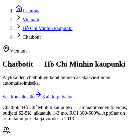
Главная
Vietnam
Hồ Chí Minhin kaupunki
Chatbotit
Vietnam
Chatbotit — Hồ Chí Minhin kaupunki
Älykkäiden chatbottien kehittäminen asiakasviestinnän
automatisoimiseksi
Saa konsultaatio
Kaikki palvelut
Chatbotit Hồ Chí Minhin kaupunki — ammattimainen toteutus,
budjetti $2-5K, aikataulu 1-3 mo, ROI 300-600%. AppStar on
toimittanut projekteja vuodesta 2013.