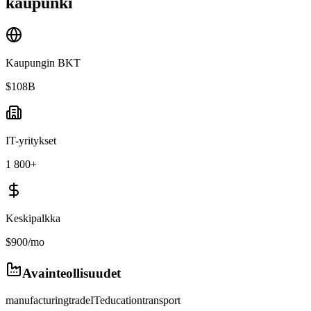
kaupunki
Kaupungin BKT
$108B
IT-yritykset
1 800+
Keskipalkka
$900/mo
Avainteollisuudet
manufacturing
trade
IT
education
transport