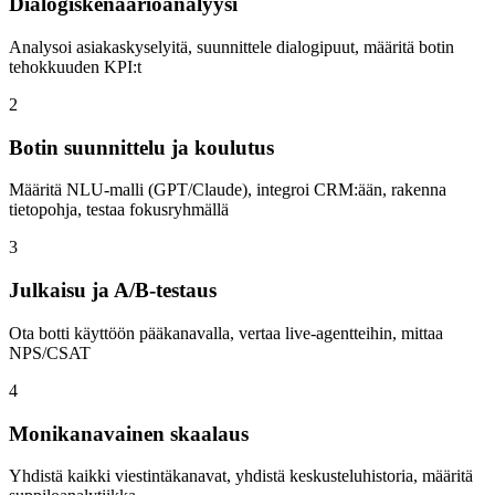
Dialogiskenaarioanalyysi
Analysoi asiakaskyselyitä, suunnittele dialogipuut, määritä botin
tehokkuuden KPI:t
2
Botin suunnittelu ja koulutus
Määritä NLU-malli (GPT/Claude), integroi CRM:ään, rakenna
tietopohja, testaa fokusryhmällä
3
Julkaisu ja A/B-testaus
Ota botti käyttöön pääkanavalla, vertaa live-agentteihin, mittaa
NPS/CSAT
4
Monikanavainen skaalaus
Yhdistä kaikki viestintäkanavat, yhdistä keskusteluhistoria, määritä