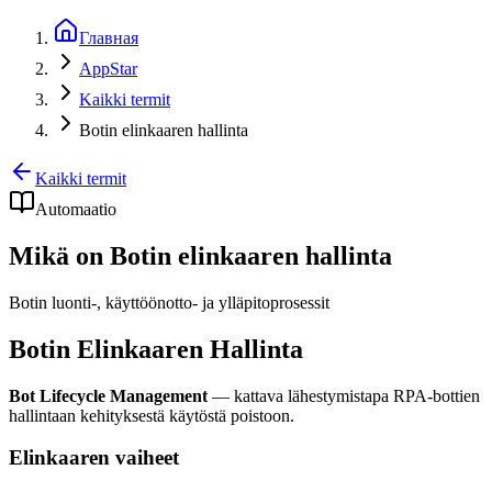
Главная
AppStar
Kaikki termit
Botin elinkaaren hallinta
Kaikki termit
Automaatio
Mikä on Botin elinkaaren hallinta
Botin luonti-, käyttöönotto- ja ylläpitoprosessit
Botin Elinkaaren Hallinta
Bot Lifecycle Management
— kattava lähestymistapa RPA-bottien
hallintaan kehityksestä käytöstä poistoon.
Elinkaaren vaiheet