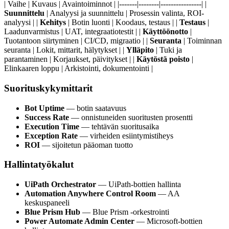
| Vaihe | Kuvaus | Avaintoiminnot | |-------|--------|----------------| |
Suunnittelu
| Analyysi ja suunnittelu | Prosessin valinta, ROI-
analyysi | |
Kehitys
| Botin luonti | Koodaus, testaus | |
Testaus
|
Laadunvarmistus | UAT, integraatiotestit | |
Käyttöönotto
|
Tuotantoon siirtyminen | CI/CD, migraatio | |
Seuranta
| Toiminnan
seuranta | Lokit, mittarit, hälytykset | |
Ylläpito
| Tuki ja
parantaminen | Korjaukset, päivitykset | |
Käytöstä poisto
|
Elinkaaren loppu | Arkistointi, dokumentointi |
Suorituskykymittarit
Bot Uptime
— botin saatavuus
Success Rate
— onnistuneiden suoritusten prosentti
Execution Time
— tehtävän suoritusaika
Exception Rate
— virheiden esiintymistiheys
ROI
— sijoitetun pääoman tuotto
Hallintatyökalut
UiPath Orchestrator
— UiPath-bottien hallinta
Automation Anywhere Control Room
— AA
keskuspaneeli
Blue Prism Hub
— Blue Prism -orkestrointi
Power Automate Admin Center
— Microsoft-bottien