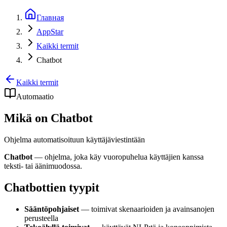
Главная
AppStar
Kaikki termit
Chatbot
Kaikki termit
Automaatio
Mikä on Chatbot
Ohjelma automatisoituun käyttäjäviestintään
Chatbot
— ohjelma, joka käy vuoropuhelua käyttäjien kanssa
teksti- tai äänimuodossa.
Chatbottien tyypit
Sääntöpohjaiset
— toimivat skenaarioiden ja avainsanojen
perusteella