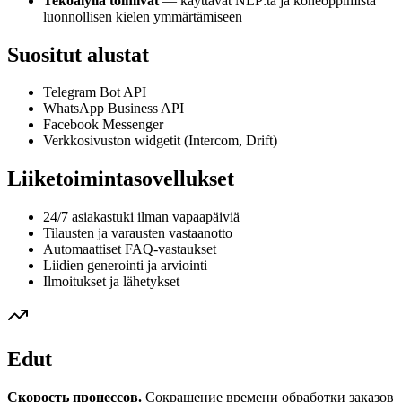
Tekoälyllä toimivat
— käyttävät NLP:tä ja koneoppimista
luonnollisen kielen ymmärtämiseen
Suositut alustat
Telegram Bot API
WhatsApp Business API
Facebook Messenger
Verkkosivuston widgetit (Intercom, Drift)
Liiketoimintasovellukset
24/7 asiakastuki ilman vapaapäiviä
Tilausten ja varausten vastaanotto
Automaattiset FAQ-vastaukset
Liidien generointi ja arviointi
Ilmoitukset ja lähetykset
Edut
Скорость процессов.
Сокращение времени обработки заказов