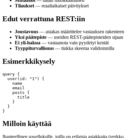
Mutaatiot
— datan muokkaaminen
Tilaukset
— reaaliaikaiset päivitykset
Edut verrattuna REST:iin
Joustavuus
— asiakas määrittelee vastauksen rakenteen
Yksi päätepiste
— useiden REST-päätepisteiden sijaan
Ei yli-hakua
— vastaanota vain pyydetyt kentät
Tyyppiturvallisuus
— tiukka skeema validoinnilla
Esimerkkikysely
query {

  user(id: "1") {

    name

    email

    posts {

      title

    }

  }

Milloin käyttää
Ihanteellinen sovelluksille, joilla on erilaisia asiakkaita (verkko,