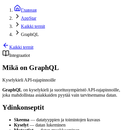
Главная
AppStar
Kaikki termit
GraphQL
Kaikki termit
Integraatiot
Mikä on GraphQL
Kyselykieli API-rajapinnoille
GraphQL
on kyselykieli ja suoritusympäristö API-rajapinnoille,
joka mahdollistaa asiakkaiden pyytää vain tarvitsemansa datan.
Ydinkonseptit
Skeema
— datatyyppien ja toimintojen kuvaus
Kyselyt
— datan lukeminen