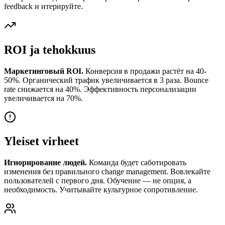
feedback и итерируйте.
ROI ja tehokkuus
Маркетинговый ROI.
Конверсия в продажи растёт на 40-
50%. Органический трафик увеличивается в 3 раза. Bounce
rate снижается на 40%. Эффективность персонализации
увеличивается на 70%.
Yleiset virheet
Игнорирование людей.
Команда будет саботировать
изменения без правильного change management. Вовлекайте
пользователей с первого дня. Обучение — не опция, а
необходимость. Учитывайте культурное сопротивление.