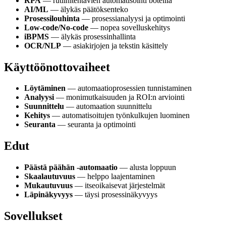
RPA
— rutiinitehtävien automatisointi boteilla
AI/ML
— älykäs päätöksenteko
Prosessilouhinta
— prosessianalyysi ja optimointi
Low-code/No-code
— nopea sovelluskehitys
iBPMS
— älykäs prosessinhallinta
OCR/NLP
— asiakirjojen ja tekstin käsittely
Käyttöönottovaiheet
Löytäminen
— automaatioprosessien tunnistaminen
Analyysi
— monimutkaisuuden ja ROI:n arviointi
Suunnittelu
— automaation suunnittelu
Kehitys
— automatisoitujen työnkulkujen luominen
Seuranta
— seuranta ja optimointi
Edut
Päästä päähän -automaatio
— alusta loppuun
Skaalautuvuus
— helppo laajentaminen
Mukautuvuus
— itseoikaisevat järjestelmät
Läpinäkyvyys
— täysi prosessinäkyvyys
Sovellukset