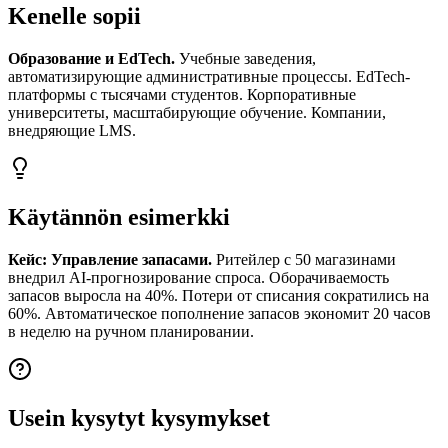
Kenelle sopii
Образование и EdTech.
Учебные заведения,
автоматизирующие административные процессы. EdTech-
платформы с тысячами студентов. Корпоративные
университеты, масштабирующие обучение. Компании,
внедряющие LMS.
Käytännön esimerkki
Кейс: Управление запасами.
Ритейлер с 50 магазинами
внедрил AI-прогнозирование спроса. Оборачиваемость
запасов выросла на 40%. Потери от списания сократились на
60%. Автоматическое пополнение запасов экономит 20 часов
в неделю на ручном планировании.
Usein kysytyt kysymykset