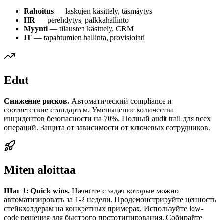
Rahoitus
— laskujen käsittely, täsmäytys
HR
— perehdytys, palkkahallinto
Myynti
— tilausten käsittely, CRM
IT
— tapahtumien hallinta, provisiointi
Edut
Снижение рисков.
Автоматический compliance и
соответствие стандартам. Уменьшение количества
инцидентов безопасности на 70%. Полный audit trail для всех
операций. Защита от зависимости от ключевых сотрудников.
Miten aloittaa
Шаг 1: Quick wins.
Начните с задач которые можно
автоматизировать за 1-2 недели. Продемонстрируйте ценность
стейкхолдерам на конкретных примерах. Используйте low-
code решения для быстрого прототипирования. Собирайте