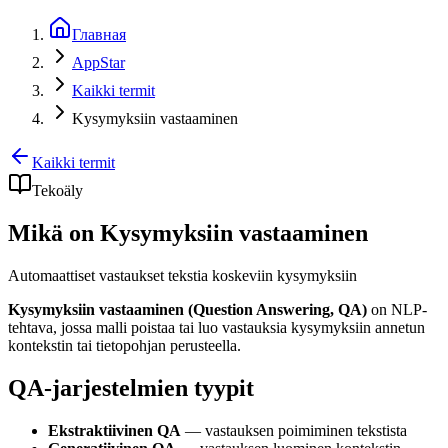
Главная
AppStar
Kaikki termit
Kysymyksiin vastaaminen
Kaikki termit
Tekoäly
Mikä on Kysymyksiin vastaaminen
Automaattiset vastaukset tekstia koskeviin kysymyksiin
Kysymyksiin vastaaminen (Question Answering, QA)
on NLP-
tehtava, jossa malli poistaa tai luo vastauksia kysymyksiin annetun
kontekstin tai tietopohjan perusteella.
QA-jarjestelmien tyypit
Ekstraktiivinen QA
— vastauksen poimiminen tekstista