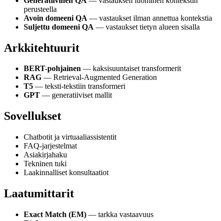
Generatiivinen QA
— vastauksen luominen kontekstin
perusteella
Avoin domeeni QA
— vastaukset ilman annettua kontekstia
Suljettu domeeni QA
— vastaukset tietyn alueen sisalla
Arkkitehtuurit
BERT-pohjainen
— kaksisuuntaiset transformerit
RAG
— Retrieval-Augmented Generation
T5
— teksti-tekstiin transformeri
GPT
— generatiiviset mallit
Sovellukset
Chatbotit ja virtuaaliassistentit
FAQ-jarjestelmat
Asiakirjahaku
Tekninen tuki
Laakinnalliset konsultaatiot
Laatumittarit
Exact Match (EM)
— tarkka vastaavuus