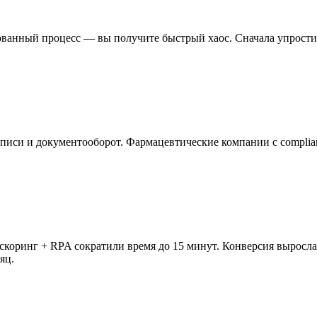
анный процесс — вы получите быстрый хаос. Сначала упростите 
си и документооборот. Фармацевтические компании с complianc
-скоринг + RPA сократили время до 15 минут. Конверсия выросл
яц.