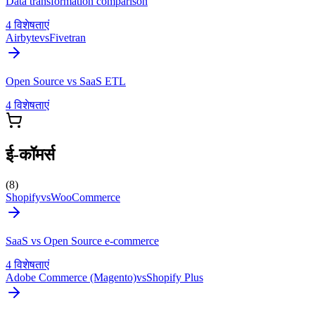
Data transformation comparison
4 विशेषताएं
Airbyte
vs
Fivetran
Open Source vs SaaS ETL
4 विशेषताएं
ई-कॉमर्स
(8)
Shopify
vs
WooCommerce
SaaS vs Open Source e-commerce
4 विशेषताएं
Adobe Commerce (Magento)
vs
Shopify Plus