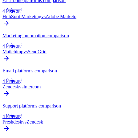
All-in-one platforms comparison
4 विशेषताएं
HubSpot Marketing
vs
Adobe Marketo
Marketing automation comparison
4 विशेषताएं
Mailchimp
vs
SendGrid
Email platforms comparison
4 विशेषताएं
Zendesk
vs
Intercom
Support platforms comparison
4 विशेषताएं
Freshdesk
vs
Zendesk