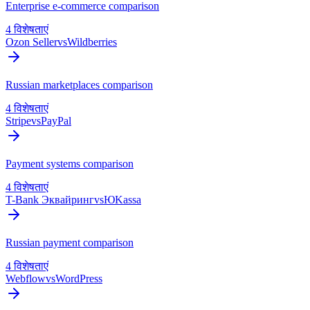
Enterprise e-commerce comparison
4 विशेषताएं
Ozon Seller
vs
Wildberries
Russian marketplaces comparison
4 विशेषताएं
Stripe
vs
PayPal
Payment systems comparison
4 विशेषताएं
T-Bank Эквайринг
vs
ЮKassa
Russian payment comparison
4 विशेषताएं
Webflow
vs
WordPress