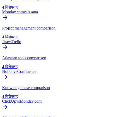
4 विशेषताएं
Monday.com
vs
Asana
Project management comparison
4 विशेषताएं
Jira
vs
Trello
Atlassian tools comparison
4 विशेषताएं
Notion
vs
Confluence
Knowledge base comparison
4 विशेषताएं
ClickUp
vs
Monday.com