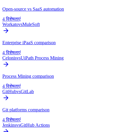
Open-source vs SaaS automation
4 विशेषताएं
Workato
vs
MuleSoft
Enterprise iPaaS comparison
4 विशेषताएं
Celonis
vs
UiPath Process Mining
Process Mining comparison
4 विशेषताएं
GitHub
vs
GitLab
Git platforms comparison
4 विशेषताएं
Jenkins
vs
GitHub Actions