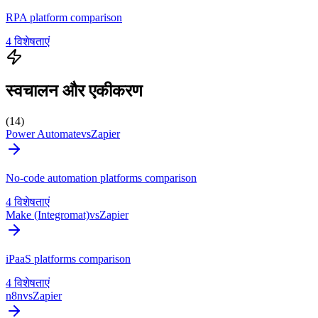
RPA platform comparison
4 विशेषताएं
स्वचालन और एकीकरण
(14)
Power Automate
vs
Zapier
No-code automation platforms comparison
4 विशेषताएं
Make (Integromat)
vs
Zapier
iPaaS platforms comparison
4 विशेषताएं
n8n
vs
Zapier