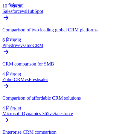
10 विशेषताएं
Salesforce
vs
HubSpot
Comparison of two leading global CRM platforms
6 विशेषताएं
Pipedrive
vs
amoCRM
CRM comparison for SMB
4 विशेषताएं
Zoho CRM
vs
Freshsales
Comparison of affordable CRM solutions
4 विशेषताएं
Microsoft Dynamics 365
vs
Salesforce
Enterprise CRM comparison