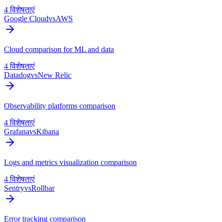
4 विशेषताएं
Google Cloud
vs
AWS
Cloud comparison for ML and data
4 विशेषताएं
Datadog
vs
New Relic
Observability platforms comparison
4 विशेषताएं
Grafana
vs
Kibana
Logs and metrics visualization comparison
4 विशेषताएं
Sentry
vs
Rollbar
Error tracking comparison