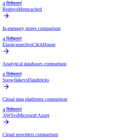
4 विशेषताएं
Redis
vs
Memcached
In-memory stores comparison
4 विशेषताएं
Elasticsearch
vs
ClickHouse
Analytical databases comparison
4 विशेषताएं
Snowflake
vs
Databricks
Cloud data platforms comparison
4 विशेषताएं
AWS
vs
Microsoft Azure
Cloud providers comparison