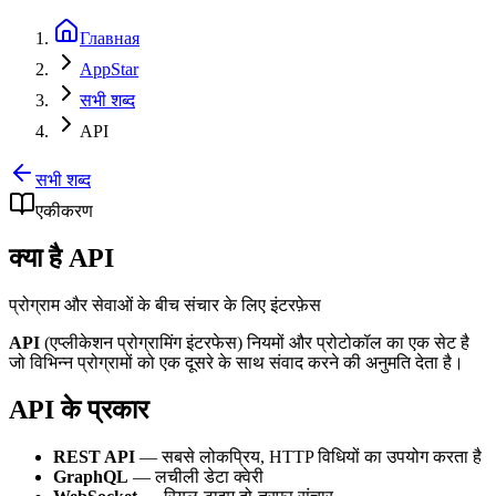
Главная
AppStar
सभी शब्द
API
सभी शब्द
एकीकरण
क्या है API
प्रोग्राम और सेवाओं के बीच संचार के लिए इंटरफ़ेस
API
(एप्लीकेशन प्रोग्रामिंग इंटरफेस) नियमों और प्रोटोकॉल का एक सेट है
जो विभिन्न प्रोग्रामों को एक दूसरे के साथ संवाद करने की अनुमति देता है।
API के प्रकार
REST API
— सबसे लोकप्रिय, HTTP विधियों का उपयोग करता है
GraphQL
— लचीली डेटा क्वेरी