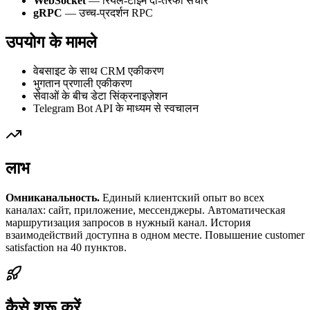
WebSocket
— रियल-टाइम दो-तरफा संचार
gRPC
— उच्च-प्रदर्शन RPC
उपयोग के मामले
वेबसाइट के साथ CRM एकीकरण
भुगतान प्रणाली एकीकरण
सेवाओं के बीच डेटा सिंक्रनाइज़ेशन
Telegram Bot API के माध्यम से स्वचालन
लाभ
Омниканальность.
Единый клиентский опыт во всех
каналах: сайт, приложение, мессенджеры. Автоматическая
маршрутизация запросов в нужный канал. История
взаимодействий доступна в одном месте. Повышение customer
satisfaction на 40 пунктов.
कैसे शुरू करें