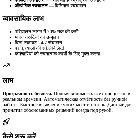
वर्कफ़्लो स्वचालन
— व्यावसायिक प्रक्रिया स्वचालन
औद्योगिक स्वचालन
— विनिर्माण स्वचालन
व्यावसायिक लाभ
परिचालन लागत में 70% तक की कमी
मानव त्रुटियों का उन्मूलन
बिना रुकावट 24/7 संचालन
प्रक्रियाओं की स्केलेबिलिटी
कर्मचारियों को रचनात्मक कार्यों के लिए मुक्त करना
लाभ
Прозрачность бизнеса.
Полная видимость всех процессов в
реальном времени. Автоматическая отчётность без ручной
работы. Быстрое выявление узких мест и потерь. Данные для
принятия обоснованных решений всегда под рукой.
कैसे शुरू करें