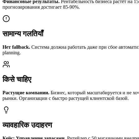
Финансовые результаты.
Рентабельность бизнеса растёт на 1
прогнозирования достигает 85-90%.
सामान्य गलतियाँ
Нет fallback.
Система должна работать даже при сбое автоматиз
planning.
किसे चाहिए
Растущие компании.
Бизнес, который масштабируется и не хо
рынки. Организации с быстро растущей клиентской базой.
व्यावहारिक उदाहरण
Кейс: Управление запасами.
Ритейлер с 50 магазинами внедри