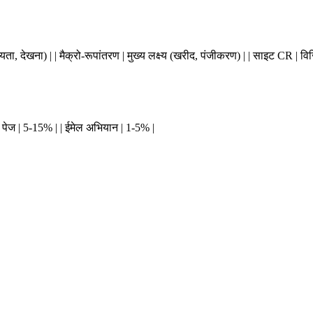
(सदस्यता, देखना) | | मैक्रो-रूपांतरण | मुख्य लक्ष्य (खरीद, पंजीकरण) | | साइट CR 
िंग पेज | 5-15% | | ईमेल अभियान | 1-5% |