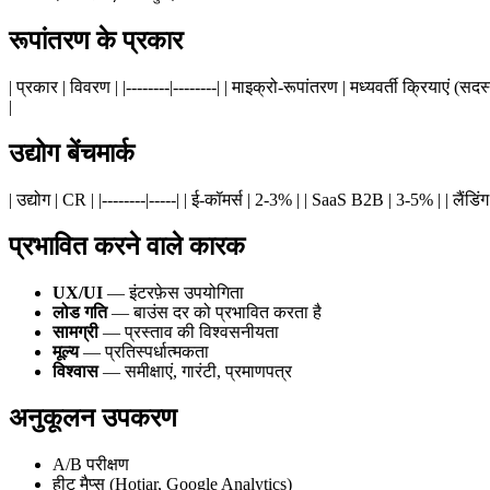
रूपांतरण के प्रकार
| प्रकार | विवरण | |--------|--------| | माइक्रो-रूपांतरण | मध्यवर्ती क्रियाएं 
|
उद्योग बेंचमार्क
| उद्योग | CR | |--------|-----| | ई-कॉमर्स | 2-3% | | SaaS B2B | 3-5% | | लैंड
प्रभावित करने वाले कारक
UX/UI
— इंटरफ़ेस उपयोगिता
लोड गति
— बाउंस दर को प्रभावित करता है
सामग्री
— प्रस्ताव की विश्वसनीयता
मूल्य
— प्रतिस्पर्धात्मकता
विश्वास
— समीक्षाएं, गारंटी, प्रमाणपत्र
अनुकूलन उपकरण
A/B परीक्षण
हीट मैप्स (Hotjar, Google Analytics)