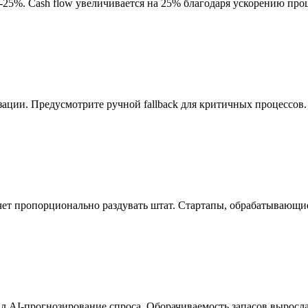
5-25%. Cash flow увеличивается на 25% благодаря ускорению проц
ации. Предусмотрите ручной fallback для критичных процессов. Н
чет пропорционально раздувать штат. Стартапы, обрабатывающи
л AI-прогнозирование спроса. Оборачиваемость запасов выросла