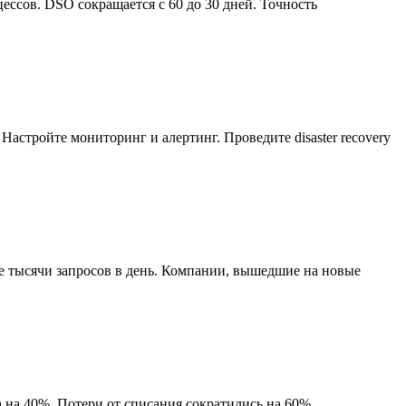
ессов. DSO сокращается с 60 до 30 дней. Точность
астройте мониторинг и алертинг. Проведите disaster recovery
е тысячи запросов в день. Компании, вышедшие на новые
 на 40%. Потери от списания сократились на 60%.