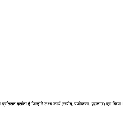
प्रतिशत दर्शाता है जिन्होंने लक्ष्य कार्य (खरीद, पंजीकरण, पूछताछ) पूरा किया।