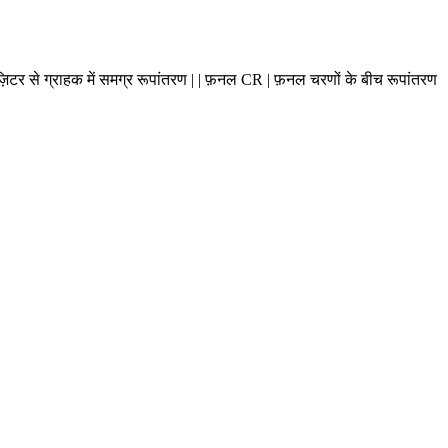
| विज़िटर से ग्राहक में समग्र रूपांतरण | | फ़नल CR | फ़नल चरणों के बीच रूपांतरण