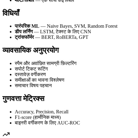
मल्टी-लेबल
— एक साथ कई लेबल
विधियाँ
पारंपरिक ML
— Naive Bayes, SVM, Random Forest
डीप लर्निंग
— LSTM, टेक्स्ट के लिए CNN
ट्रांसफॉर्मर
— BERT, RoBERTa, GPT
व्यावसायिक अनुप्रयोग
स्पैम और अवांछित सामग्री फ़िल्टरिंग
सपोर्ट टिकट रूटिंग
दस्तावेज़ वर्गीकरण
समीक्षाओं का भावना विश्लेषण
समाचार विषय पहचान
गुणवत्ता मेट्रिक्स
Accuracy, Precision, Recall
F1-score (हार्मोनिक माध्य)
बाइनरी वर्गीकरण के लिए AUC-ROC