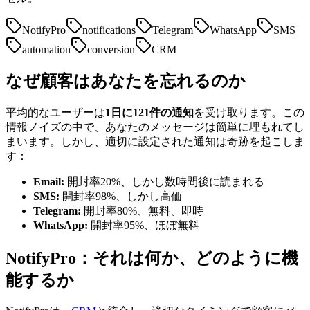
NotifyPro
notifications
Telegram
WhatsApp
SMS
automation
conversion
CRM
なぜ顧客はあなたを忘れるのか
平均的なユーザーは
1日に121件の通知
を受け取ります。この
情報ノイズの中で、あなたのメッセージは簡単に埋もれてし
まいます。しかし、適切に設定された通知は奇跡を起こしま
す：
Email:
開封率20%、しかし数時間後に読まれる
SMS:
開封率98%、しかし高価
Telegram:
開封率80%、無料、即時
WhatsApp:
開封率95%、ほぼ無料
NotifyPro：それは何か、どのように機
能するか