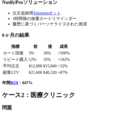
NotifyProソリューション
注文追跡用
Telegramボット
1時間後の放棄カートリマインダー
履歴に基づくパーソナライズされた推奨
6ヶ月の結果
指標
前
後
成長
カート回復
3%
18%
+500%
リピート購入
12%
35%
+192%
平均注文
¥12,000
¥15,840
+32%
顧客LTV
¥21,600
¥40,320
+87%
年間
ROI
：847%
ケース2：医療クリニック
問題