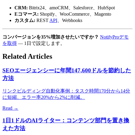
CRM:
Bitrix24、amoCRM、Salesforce、HubSpot
Eコマース:
Shopify、WooCommerce、Magento
カスタム:
REST
API
、Webhooks
コンバージョンを35%増加させたいですか？
NotifyProデモ
を取得
— 1日で設定します。
Related Articles
SEOエージェンシーに年間147,600ドルを節約した
方法
リンクビルディング自動化事例：タスク時間170分から14分
に短縮、エラー率20%から2%に削減。
Read →
1日1ドルのAIライター：コンテンツ部門を置き換
えた方法