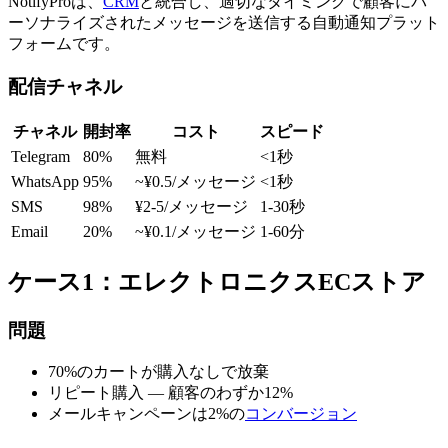
NotifyProは、
CRM
と統合し、適切なタイミングで顧客にパ
ーソナライズされたメッセージを送信する自動通知プラット
フォームです。
配信チャネル
チャネル
開封率
コスト
スピード
Telegram
80%
無料
<1秒
WhatsApp
95%
~¥0.5/メッセージ
<1秒
SMS
98%
¥2-5/メッセージ
1-30秒
Email
20%
~¥0.1/メッセージ
1-60分
ケース1：エレクトロニクスECストア
問題
70%のカートが購入なしで放棄
リピート購入 — 顧客のわずか12%
メールキャンペーンは2%の
コンバージョン