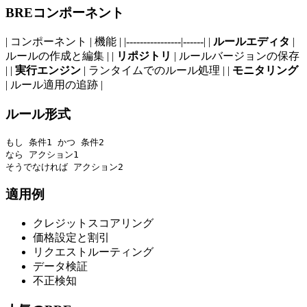
BREコンポーネント
| コンポーネント | 機能 | |----------------|------| |
ルールエディタ
|
ルールの作成と編集 | |
リポジトリ
| ルールバージョンの保存
| |
実行エンジン
| ランタイムでのルール処理 | |
モニタリング
| ルール適用の追跡 |
ルール形式
もし 条件1 かつ 条件2

なら アクション1

適用例
クレジットスコアリング
価格設定と割引
リクエストルーティング
データ検証
不正検知