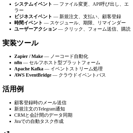
システムイベント
— ファイル変更、API呼び出し、エ
ラー
ビジネスイベント
— 新規注文、支払い、顧客登録
時間イベント
— スケジュール、期限、リマインダー
ユーザーアクション
— クリック、フォーム送信、購読
実装ツール
Zapier / Make
— ノーコード自動化
n8n
— セルフホスト型プラットフォーム
Apache Kafka
— イベントストリーム処理
AWS EventBridge
— クラウドイベントバス
活用例
顧客登録時のメール送信
新規注文のTelegram通知
CRMと会計間のデータ同期
Jiraでの自動タスク作成