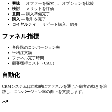
興味
— オファーを探索し、オプションを比較
検討
— メリットを評価
意図
— 購入準備完了
購入
— 取引を完了
ロイヤルティ
— リピート購入、紹介
ファネル指標
各段階のコンバージョン率
平均注文額
ファネル完了時間
顧客獲得コスト（CAC）
自動化
CRMシステムは自動的にファネルを通じた顧客の動きを追
跡し、コンバージョン率の向上を支援します。