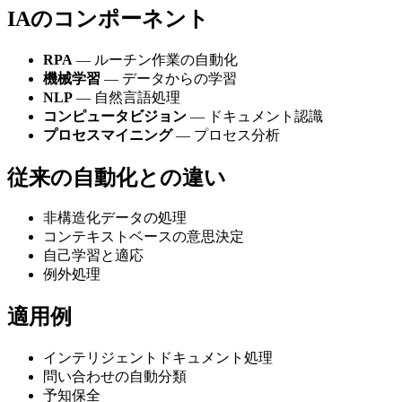
IAのコンポーネント
RPA
— ルーチン作業の自動化
機械学習
— データからの学習
NLP
— 自然言語処理
コンピュータビジョン
— ドキュメント認識
プロセスマイニング
— プロセス分析
従来の自動化との違い
非構造化データの処理
コンテキストベースの意思決定
自己学習と適応
例外処理
適用例
インテリジェントドキュメント処理
問い合わせの自動分類
予知保全