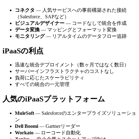
コネクタ
— 人気サービスへの事前構築された接続
（Salesforce、SAPなど）
ビジュアルデザイナー
— コードなしで統合を作成
データ変換
— マッピングとフォーマット変換
モニタリング
— リアルタイムのデータフロー追跡
iPaaSの利点
迅速な統合デプロイメント（数ヶ月ではなく数日）
サーバーインフラストラクチャのコストなし
負荷に応じたスケーラビリティ
すべての統合の一元管理
人気のiPaaSプラットフォーム
MuleSoft
— Salesforceのエンタープライズソリューショ
ン
Dell Boomi
— Gartnerリーダー
Workato
— ローコード自動化