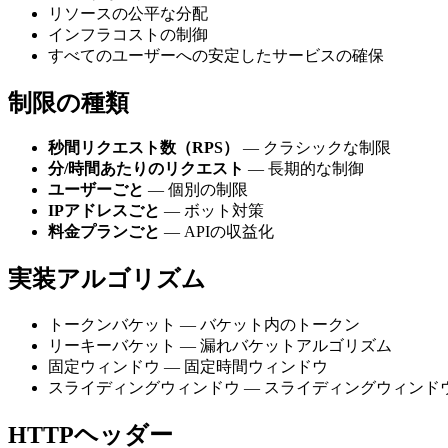
リソースの公平な分配
インフラコストの制御
すべてのユーザーへの安定したサービスの確保
制限の種類
秒間リクエスト数（RPS）
— クラシックな制限
分/時間あたりのリクエスト
— 長期的な制御
ユーザーごと
— 個別の制限
IPアドレスごと
— ボット対策
料金プランごと
— APIの収益化
実装アルゴリズム
トークンバケット — バケット内のトークン
リーキーバケット — 漏れバケットアルゴリズム
固定ウィンドウ — 固定時間ウィンドウ
スライディングウィンドウ — スライディングウィンド
HTTPヘッダー