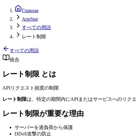
Главная
AppStar
すべての用語
レート制限
すべての用語
統合
レート制限 とは
APIリクエスト頻度の制限
レート制限
は、特定の期間内にAPIまたはサービスへのリク
レート制限が重要な理由
サーバーを過負荷から保護
DDoS攻撃の防止