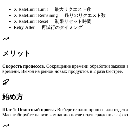
X-RateLimit-Limit — 最大リクエスト数
X-RateLimit-Remaining — 残りのリクエスト数
X-RateLimit-Reset — 制限リセット時間
Retry-After — 再試行のタイミング
メリット
Скорость процессов.
Сокращение времени обработки заказов в
времени. Выход на рынок новых продуктов в 2 раза быстрее.
始め方
Шаг 1: Пилотный проект.
Выберите один процесс или отдел дл
Масштабируйте на всю компанию после подтверждения эффект