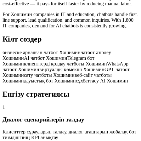
cost-effective — it pays for itself faster by reducing manual labor.
For Хошимин companies in IT and education, chatbots handle first-
line support, lead qualification, and common inquiries. With 1,800+
IT companies, demand for AI chatbots is consistently growing.
Кілт сөздер
бизнеске арналған чатбот Хошимин
чатбот әзірлеу
Хошимин
AI чатбот Хошимин
Telegram бот
Хошимин
клиенттерді қолдау чатботы Хошимин
WhatsApp
чатбот Хошимин
виртуалды көмекші Хошимин
GPT чатбот
Хошимин
сату чатботы Хошимин
веб-сайт чатботы
Хошимин
дауыстық бот Хошимин
сұхбаттасу AI Хошимин
Енгізу стратегиясы
1
Диалог сценарийлерін талдау
Клиенттер сұрауларын талдау, диалог ағаштарын жобалау, бот
тиімділігінің KPI анықтау