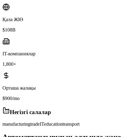
Қала ЖІӨ
$108B
IT-компаниялар
1,800+
Орташа жалақы
$900/mo
Негізгі салалар
manufacturing
trade
IT
education
transport
Автоматтандырудың алдында және