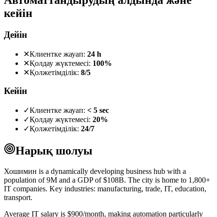
кейін
Дейін
✕
Клиентке жауап:
24 h
✕
Қолдау жүктемесі:
100%
✕
Қолжетімділік:
8/5
Кейін
✓
Клиентке жауап:
< 5 sec
✓
Қолдау жүктемесі:
20%
✓
Қолжетімділік:
24/7
Нарық шолуы
Хошимин is a dynamically developing business hub with a
population of 9M and a GDP of $108B. The city is home to 1,800+
IT companies. Key industries: manufacturing, trade, IT, education,
transport.
Average IT salary is $900/month, making automation particularly