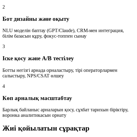
2
Бот дизайны және оқыту
NLU моделін баптау (GPT/Claude), CRM-мен интеграция,
білім базасын құру, фокус-топпен сынау
3
Іске қосу және A/B тестілеу
Ботты негізгі арнада орналастыру, тірі операторлармен
салыстыру, NPS/CSAT өлшеу
4
Көп арналық масштабтау
Барлық байланыс арналарын қосу, сұхбат тарихын біріктіру,
воронка аналитикасын орнату
Жиі қойылатын сұрақтар