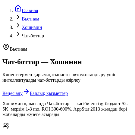
Главная
Вьетнам
Хошимин
Чат-боттар
Вьетнам
Чат-боттар — Хошимин
Клиенттермен қарым-қатынасты автоматтандыру үшін
интеллектуалды чат-боттарды әзірлеу
Кеңес алу
Барлық қызметтер
Хошимин қаласында Чат-боттар — кәсіби енгізу, бюджет $2-
5K, мерзім 1-3 mo, ROI 300-600%. AppStar 2013 жылдан бері
жобаларды жүзеге асырады.