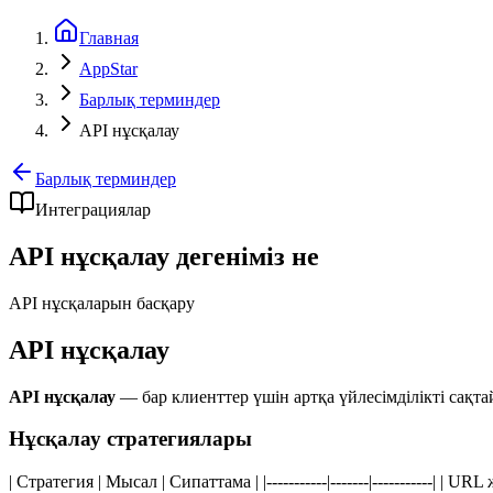
Главная
AppStar
Барлық терминдер
API нұсқалау
Барлық терминдер
Интеграциялар
API нұсқалау дегеніміз не
API нұсқаларын басқару
API нұсқалау
API нұсқалау
— бар клиенттер үшін артқа үйлесімділікті сақтай
Нұсқалау стратегиялары
| Стратегия | Мысал | Сипаттама | |-----------|-------|-----------| |