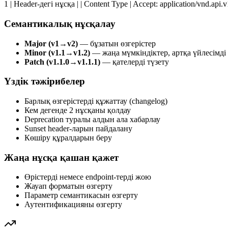
1 | Header-дегі нұсқа | | Content Type | Accept: application/vnd.api.
Семантикалық нұсқалау
Major (v1→v2)
— бұзатын өзгерістер
Minor (v1.1→v1.2)
— жаңа мүмкіндіктер, артқа үйлесімді
Patch (v1.1.0→v1.1.1)
— қателерді түзету
Үздік тәжірибелер
Барлық өзгерістерді құжаттау (changelog)
Кем дегенде 2 нұсқаны қолдау
Deprecation туралы алдын ала хабарлау
Sunset header-ларын пайдалану
Көшіру құралдарын беру
Жаңа нұсқа қашан қажет
Өрістерді немесе endpoint-терді жою
Жауап форматын өзгерту
Параметр семантикасын өзгерту
Аутентификацияны өзгерту