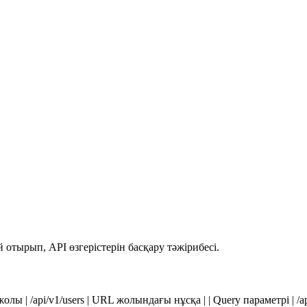
 отырып, API өзгерістерін басқару тәжірибесі.
 URL жолы | /api/v1/users | URL жолындағы нұсқа | | Query параметрі | 