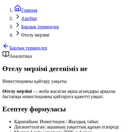
Главная
AppStar
Барлық терминдер
Өтелу мерзімі
Барлық терминдер
Аналитика
Өтелу мерзімі дегеніміз не
Инвестицияны қайтару уақыты
Өтелу мерзімі
— жоба жасаған ақша ағындары арқылы
бастапқы инвестицияны қайтаруға қажетті уақыт.
Есептеу формуласы
Қарапайым: Инвестиция / Жылдық табыс
Дисконтталған: ақшаның уақыттық құнын ескереді