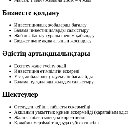
Мысал: 1 млн / жылына 250K = 4 жыл
Бизнесте қолдану
Инвестициялық жобаларды бағалау
Балама инвестицияларды салыстыру
Жобаны бастау туралы шешім қабылдау
Бюджет және ақша ағынын жоспарлау
Әдістің артықшылықтары
Есептеу және түсіну оңай
Инвестиция өтімділігін ескереді
Ұзақ жобалардың тәуекелін бағалайды
Балама нұсқаларды жылдам салыстыру
Шектеулер
Өтелуден кейінгі табысты ескермейді
Ақшаның уақыттық құнын ескермейді (қарапайым әдіс)
Жалпы табыстылықты көрсетпейді
Қолайлы мерзімді таңдауда субъективтілік