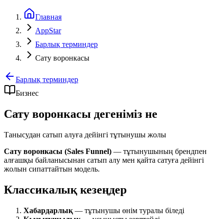
Главная
AppStar
Барлық терминдер
Сату воронкасы
Барлық терминдер
Бизнес
Сату воронкасы дегеніміз не
Танысудан сатып алуға дейінгі тұтынушы жолы
Сату воронкасы (Sales Funnel)
— тұтынушының брендпен
алғашқы байланысынан сатып алу мен қайта сатуға дейінгі
жолын сипаттайтын модель.
Классикалық кезеңдер
Хабардарлық
— тұтынушы өнім туралы біледі