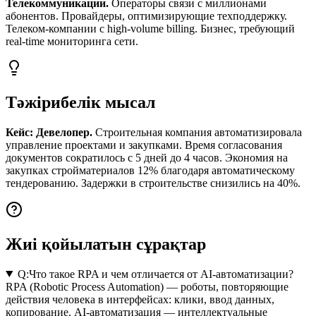
Телекоммуникации.
Операторы связи с миллионами
абонентов. Провайдеры, оптимизирующие техподдержку.
Телеком-компании с high-volume billing. Бизнес, требующий
real-time мониторинга сети.
Тәжірибелік мысал
Кейс: Девелопер.
Строительная компания автоматизировала
управление проектами и закупками. Время согласования
документов сократилось с 5 дней до 4 часов. Экономия на
закупках стройматериалов 12% благодаря автоматическому
тендерованию. Задержки в строительстве снизились на 40%.
Жиі қойылатын сұрақтар
Q:
Что такое RPA и чем отличается от AI-автоматизации?
RPA (Robotic Process Automation) — роботы, повторяющие
действия человека в интерфейсах: клики, ввод данных,
копирование. AI-автоматизация — интеллектуальные