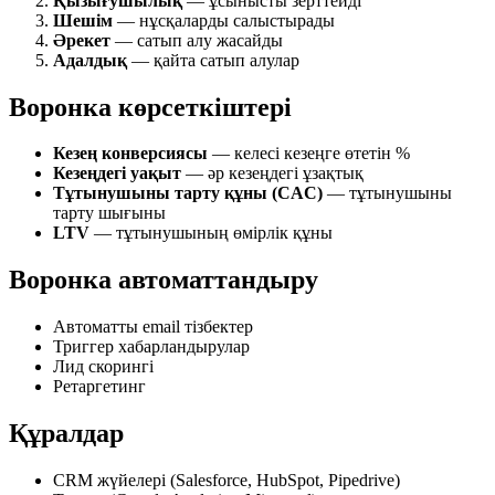
Қызығушылық
— ұсынысты зерттейді
Шешім
— нұсқаларды салыстырады
Әрекет
— сатып алу жасайды
Адалдық
— қайта сатып алулар
Воронка көрсеткіштері
Кезең конверсиясы
— келесі кезеңге өтетін %
Кезеңдегі уақыт
— әр кезеңдегі ұзақтық
Тұтынушыны тарту құны (CAC)
— тұтынушыны
тарту шығыны
LTV
— тұтынушының өмірлік құны
Воронка автоматтандыру
Автоматты email тізбектер
Триггер хабарландырулар
Лид скорингі
Ретаргетинг
Құралдар
CRM жүйелері (Salesforce, HubSpot, Pipedrive)