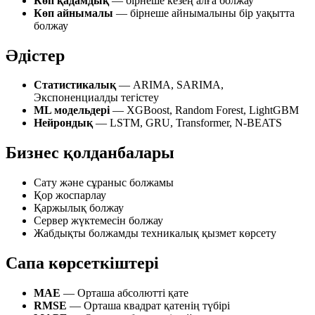
Көп қадамдық
— бірнеше кезең алға болжау
Көп айнымалы
— бірнеше айнымалыны бір уақытта
болжау
Әдістер
Статистикалық
— ARIMA, SARIMA,
Экспоненциалды тегістеу
ML модельдері
— XGBoost, Random Forest, LightGBM
Нейрондық
— LSTM, GRU, Transformer, N-BEATS
Бизнес қолданбалары
Сату және сұраныс болжамы
Қор жоспарлау
Қаржылық болжау
Сервер жүктемесін болжау
Жабдықты болжамды техникалық қызмет көрсету
Сапа көрсеткіштері
MAE
— Орташа абсолютті қате
RMSE
— Орташа квадрат қатенің түбірі