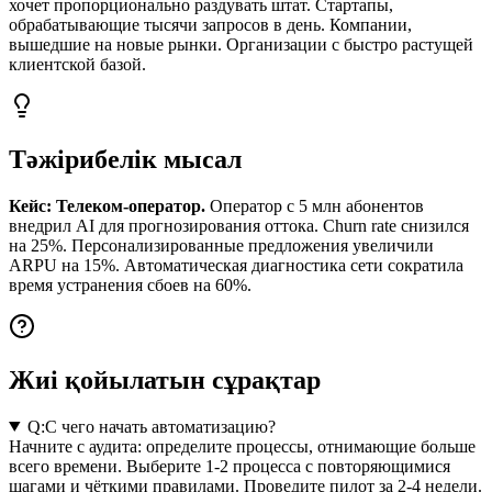
хочет пропорционально раздувать штат. Стартапы,
обрабатывающие тысячи запросов в день. Компании,
вышедшие на новые рынки. Организации с быстро растущей
клиентской базой.
Тәжірибелік мысал
Кейс: Телеком-оператор.
Оператор с 5 млн абонентов
внедрил AI для прогнозирования оттока. Churn rate снизился
на 25%. Персонализированные предложения увеличили
ARPU на 15%. Автоматическая диагностика сети сократила
время устранения сбоев на 60%.
Жиі қойылатын сұрақтар
Q:
С чего начать автоматизацию?
Начните с аудита: определите процессы, отнимающие больше
всего времени. Выберите 1-2 процесса с повторяющимися
шагами и чёткими правилами. Проведите пилот за 2-4 недели.