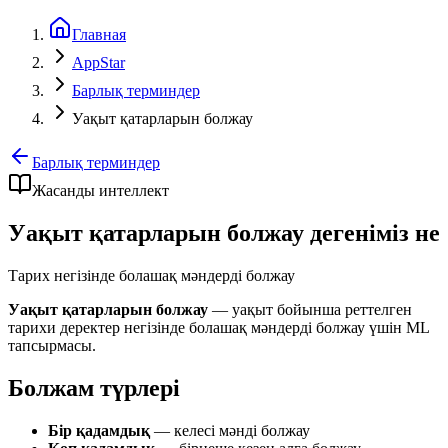
Главная
AppStar
Барлық терминдер
Уақыт қатарларын болжау
Барлық терминдер
Жасанды интеллект
Уақыт қатарларын болжау дегеніміз не
Тарих негізінде болашақ мәндерді болжау
Уақыт қатарларын болжау
— уақыт бойынша реттелген
тарихи деректер негізінде болашақ мәндерді болжау үшін ML
тапсырмасы.
Болжам түрлері
Бір қадамдық
— келесі мәнді болжау