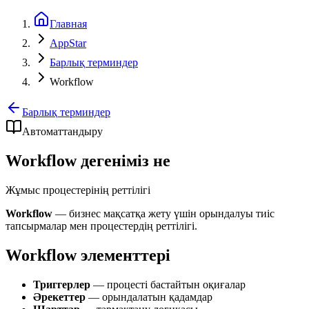
Главная
AppStar
Барлық терминдер
Workflow
Барлық терминдер
Автоматтандыру
Workflow дегеніміз не
Жұмыс процестерінің реттілігі
Workflow
— бизнес мақсатқа жету үшін орындалуы тиіс
тапсырмалар мен процестердің реттілігі.
Workflow элементтері
Триггерлер
— процесті бастайтын оқиғалар
Әрекеттер
— орындалатын қадамдар