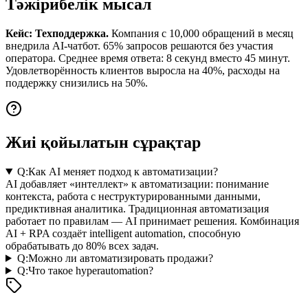
Тәжірибелік мысал
Кейс: Техподдержка.
Компания с 10,000 обращений в месяц
внедрила AI-чатбот. 65% запросов решаются без участия
оператора. Среднее время ответа: 8 секунд вместо 45 минут.
Удовлетворённость клиентов выросла на 40%, расходы на
поддержку снизились на 50%.
Жиі қойылатын сұрақтар
Q:
Как AI меняет подход к автоматизации?
AI добавляет «интеллект» к автоматизации: понимание
контекста, работа с неструктурированными данными,
предиктивная аналитика. Традиционная автоматизация
работает по правилам — AI принимает решения. Комбинация
AI + RPA создаёт intelligent automation, способную
обрабатывать до 80% всех задач.
Q:
Можно ли автоматизировать продажи?
Q:
Что такое hyperautomation?