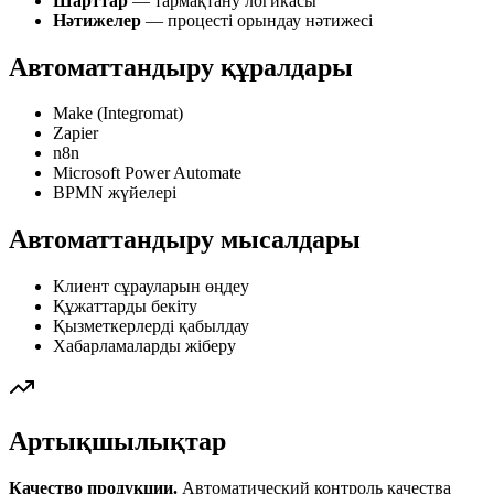
Шарттар
— тармақтану логикасы
Нәтижелер
— процесті орындау нәтижесі
Автоматтандыру құралдары
Make (Integromat)
Zapier
n8n
Microsoft Power Automate
BPMN жүйелері
Автоматтандыру мысалдары
Клиент сұрауларын өңдеу
Құжаттарды бекіту
Қызметкерлерді қабылдау
Хабарламаларды жіберу
Артықшылықтар
Качество продукции.
Автоматический контроль качества