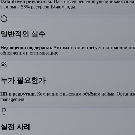
Data-driven результаты.
Data-driven решения увеличиваются на 
экономит 55% ресурсов BI-команды.
일반적인 실수
Недооценка поддержки.
Автоматизация требует постоянной под
обновления и оптимизацию.
누가 필요한가
HR и рекрутинг.
Компании с высоким объёмом найма. Организац
management.
실전 사례