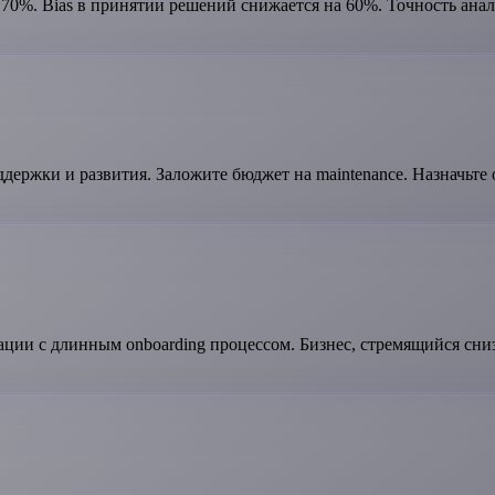
70%. Bias в принятии решений снижается на 60%. Точность анали
держки и развития. Заложите бюджет на maintenance. Назначьте 
ии с длинным onboarding процессом. Бизнес, стремящийся сниз