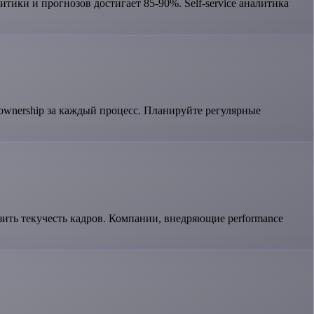
тики и прогнозов достигает 85-90%. Self-service аналитика
ownership за каждый процесс. Планируйте регулярные
ить текучесть кадров. Компании, внедряющие performance