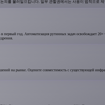
대한 논의를 불러일으킵니다. 일부 관할권에서는 사용이 법적으로 
в первый год. Автоматизация рутинных задач освобождает 20+ ч
едрения.
шений на рынке. Оцените совместимость с существующей инфрас