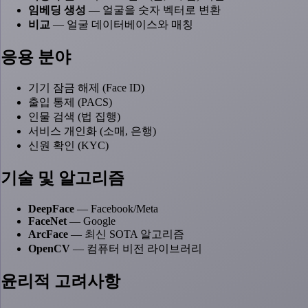
임베딩 생성
— 얼굴을 숫자 벡터로 변환
비교
— 얼굴 데이터베이스와 매칭
응용 분야
기기 잠금 해제 (Face ID)
출입 통제 (PACS)
인물 검색 (법 집행)
서비스 개인화 (소매, 은행)
신원 확인 (KYC)
기술 및 알고리즘
DeepFace
— Facebook/Meta
FaceNet
— Google
ArcFace
— 최신 SOTA 알고리즘
OpenCV
— 컴퓨터 비전 라이브러리
윤리적 고려사항