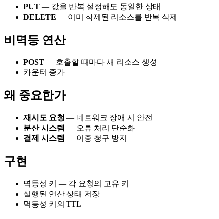
PUT
— 값을 반복 설정해도 동일한 상태
DELETE
— 이미 삭제된 리소스를 반복 삭제
비멱등 연산
POST
— 호출할 때마다 새 리소스 생성
카운터 증가
왜 중요한가
재시도 요청
— 네트워크 장애 시 안전
분산 시스템
— 오류 처리 단순화
결제 시스템
— 이중 청구 방지
구현
멱등성 키 — 각 요청의 고유 키
실행된 연산 상태 저장
멱등성 키의 TTL