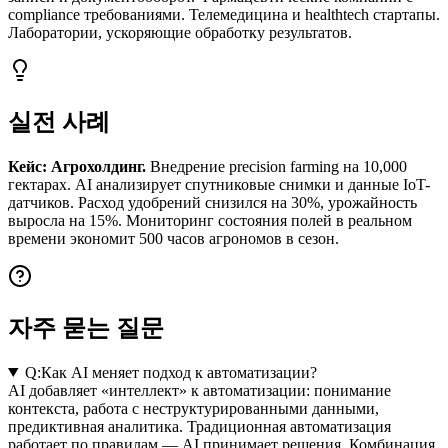
compliance требованиями. Телемедицина и healthtech стартапы.
Лаборатории, ускоряющие обработку результатов.
실전 사례
Кейс: Агрохолдинг.
Внедрение precision farming на 10,000
гектарах. AI анализирует спутниковые снимки и данные IoT-
датчиков. Расход удобрений снизился на 30%, урожайность
выросла на 15%. Мониторинг состояния полей в реальном
времени экономит 500 часов агрономов в сезон.
자주 묻는 질문
Q:
Как AI меняет подход к автоматизации?
AI добавляет «интеллект» к автоматизации: понимание
контекста, работа с неструктурированными данными,
предиктивная аналитика. Традиционная автоматизация
работает по правилам — AI принимает решения. Комбинация