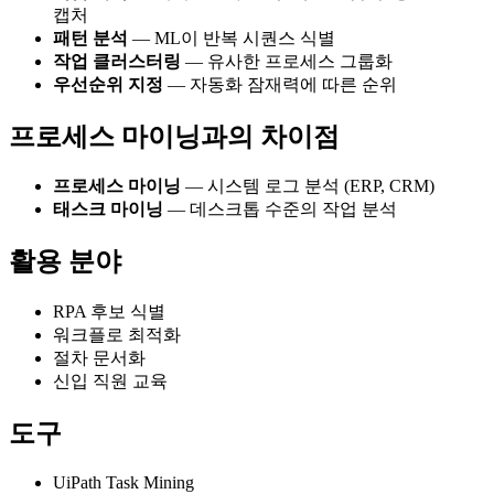
캡처
패턴 분석
— ML이 반복 시퀀스 식별
작업 클러스터링
— 유사한 프로세스 그룹화
우선순위 지정
— 자동화 잠재력에 따른 순위
프로세스 마이닝과의 차이점
프로세스 마이닝
— 시스템 로그 분석 (ERP, CRM)
태스크 마이닝
— 데스크톱 수준의 작업 분석
활용 분야
RPA 후보 식별
워크플로 최적화
절차 문서화
신입 직원 교육
도구
UiPath Task Mining