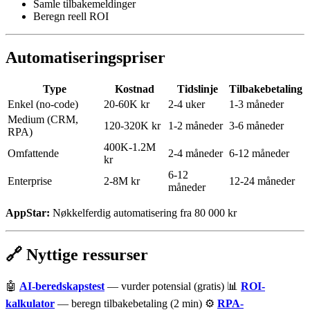
Samle tilbakemeldinger
Beregn reell ROI
Automatiseringspriser
Type
Kostnad
Tidslinje
Tilbakebetaling
Enkel (no-code)
20-60K kr
2-4 uker
1-3 måneder
Medium (CRM,
120-320K kr
1-2 måneder
3-6 måneder
RPA)
400K-1.2M
Omfattende
2-4 måneder
6-12 måneder
kr
6-12
Enterprise
2-8M kr
12-24 måneder
måneder
AppStar:
Nøkkelferdig automatisering fra 80 000 kr
🔗 Nyttige ressurser
🤖
AI-beredskapstest
— vurder potensial (gratis) 📊
ROI-
kalkulator
— beregn tilbakebetaling (2 min) ⚙️
RPA-