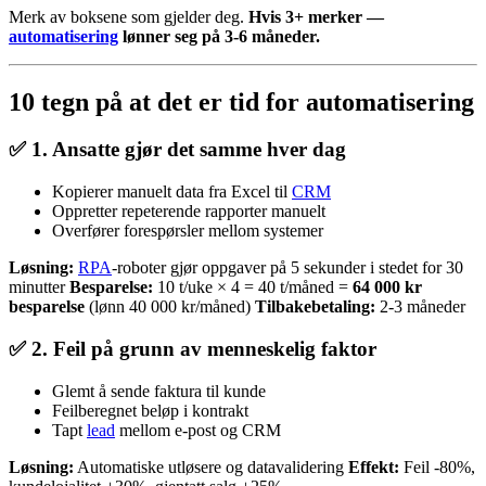
Merk av boksene som gjelder deg.
Hvis 3+ merker —
automatisering
lønner seg på 3-6 måneder.
10 tegn på at det er tid for automatisering
✅ 1. Ansatte gjør det samme hver dag
Kopierer manuelt data fra Excel til
CRM
Oppretter repeterende rapporter manuelt
Overfører forespørsler mellom systemer
Løsning:
RPA
-roboter gjør oppgaver på 5 sekunder i stedet for 30
minutter
Besparelse:
10 t/uke × 4 = 40 t/måned =
64 000 kr
besparelse
(lønn 40 000 kr/måned)
Tilbakebetaling:
2-3 måneder
✅ 2. Feil på grunn av menneskelig faktor
Glemt å sende faktura til kunde
Feilberegnet beløp i kontrakt
Tapt
lead
mellom e-post og CRM
Løsning:
Automatiske utløsere og datavalidering
Effekt:
Feil -80%,