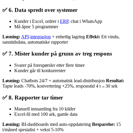
✅ 6. Data spredt over systemer
Kunder i Excel, ordrer i
ERP
, chat i WhatsApp
Må åpne 5 programmer
Løsning:
API
-
integrasjon
+ enhetlig lagring
Effekt:
Ett vindu,
sanntidsdata, automatiske rapporter
✅ 7. Mister kunder på grunn av treg respons
Svarer på forespørsler etter flere timer
Kunder går til konkurrenter
Løsning:
Chatbots 24/7 + automatisk lead-distribusjon
Resultat:
Tapte leads -70%, konvertering +25%, responstid 4 t→30 sek
✅ 8. Rapporter tar timer
Manuell innsamling fra 10 kilder
Excel-fil med 100 ark, gamle data
Løsning:
BI-dashboards med auto-oppdatering
Besparelse:
15
t/måned spesialist + vekst 5-10%