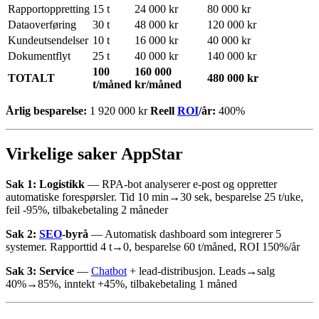
Rapportoppretting
15 t
24 000 kr
80 000 kr
Dataoverføring
30 t
48 000 kr
120 000 kr
Kundeutsendelser
10 t
16 000 kr
40 000 kr
Dokumentflyt
25 t
40 000 kr
140 000 kr
100
160 000
TOTALT
480 000 kr
t/måned
kr/måned
Årlig besparelse:
1 920 000 kr
Reell
ROI
/år:
400%
Virkelige saker AppStar
Sak 1: Logistikk
— RPA-bot analyserer e-post og oppretter
automatiske forespørsler. Tid 10 min→30 sek, besparelse 25 t/uke,
feil -95%, tilbakebetaling 2 måneder
Sak 2:
SEO
-byrå
— Automatisk dashboard som integrerer 5
systemer. Rapporttid 4 t→0, besparelse 60 t/måned, ROI 150%/år
Sak 3: Service
—
Chatbot
+ lead-distribusjon. Leads→salg
40%→85%, inntekt +45%, tilbakebetaling 1 måned