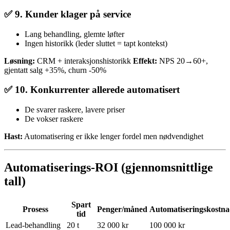
✅ 9. Kunder klager på service
Lang behandling, glemte løfter
Ingen historikk (leder sluttet = tapt kontekst)
Løsning:
CRM + interaksjonshistorikk
Effekt:
NPS 20→60+,
gjentatt salg +35%, churn -50%
✅ 10. Konkurrenter allerede automatisert
De svarer raskere, lavere priser
De vokser raskere
Hast:
Automatisering er ikke lenger fordel men nødvendighet
Automatiserings-ROI (gjennomsnittlige
tall)
Spart
Prosess
Penger/måned
Automatiseringskostn
tid
Lead-behandling
20 t
32 000 kr
100 000 kr