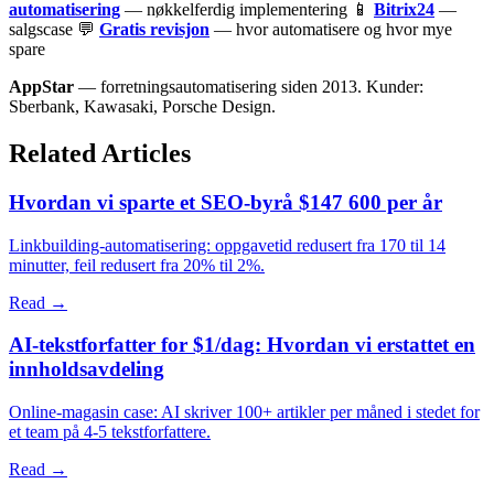
automatisering
— nøkkelferdig implementering 📱
Bitrix24
—
salgscase 💬
Gratis revisjon
— hvor automatisere og hvor mye
spare
AppStar
— forretningsautomatisering siden 2013. Kunder:
Sberbank, Kawasaki, Porsche Design.
Related Articles
Hvordan vi sparte et SEO-byrå $147 600 per år
Linkbuilding-automatisering: oppgavetid redusert fra 170 til 14
minutter, feil redusert fra 20% til 2%.
Read →
AI-tekstforfatter for $1/dag: Hvordan vi erstattet en
innholdsavdeling
Online-magasin case: AI skriver 100+ artikler per måned i stedet for
et team på 4-5 tekstforfattere.
Read →