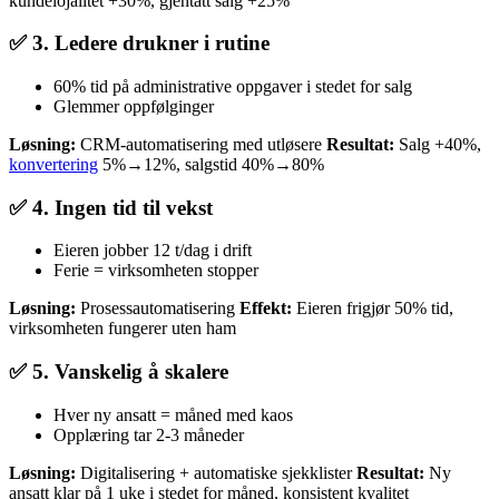
kundelojalitet +30%, gjentatt salg +25%
✅ 3. Ledere drukner i rutine
60% tid på administrative oppgaver i stedet for salg
Glemmer oppfølginger
Løsning:
CRM-automatisering med utløsere
Resultat:
Salg +40%,
konvertering
5%→12%, salgstid 40%→80%
✅ 4. Ingen tid til vekst
Eieren jobber 12 t/dag i drift
Ferie = virksomheten stopper
Løsning:
Prosessautomatisering
Effekt:
Eieren frigjør 50% tid,
virksomheten fungerer uten ham
✅ 5. Vanskelig å skalere
Hver ny ansatt = måned med kaos
Opplæring tar 2-3 måneder
Løsning:
Digitalisering + automatiske sjekklister
Resultat:
Ny
ansatt klar på 1 uke i stedet for måned, konsistent kvalitet