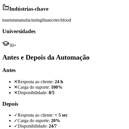
Indústrias-chave
tourism
manufacturing
finance
tech
food
Universidades
30+
Antes e Depois da Automação
Antes
✕
Resposta ao cliente:
24 h
✕
Carga do suporte:
100%
✕
Disponibilidade:
8/5
Depois
✓
Resposta ao cliente:
< 5 sec
✓
Carga do suporte:
20%
✓
Disponibilidade:
24/7