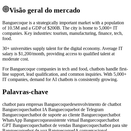
Visão geral do mercado
Banguecoque is a strategically important market with a population
of 10.5M and a GDP of $200B. The city is home to 5,000+ IT
companies. Key industries: tourism, manufacturing, finance, tech,
food.
30+ universities supply talent for the digital economy. Average IT
salary is $1,200/month, providing access to qualified talent at
moderate cost.
For Banguecoque companies in tech and food, chatbots handle first-
line support, lead qualification, and common inquiries. With 5,000+
IT companies, demand for AI chatbots is consistently growing.
Palavras-chave
chatbot para empresas Banguecoque
desenvolvimento de chatbot
Banguecoque
chatbot IA Banguecoque
bot de Telegram
Banguecoque
chatbot de suporte ao cliente Banguecoque
chatbot
WhatsApp Banguecoque
assistente virtual Banguecoque
chatbot
GPT Banguecoque
chatbot de vendas Banguecoque
chatbot para site
Banguecoque
bot de voz Banguecoque
IA conversacional